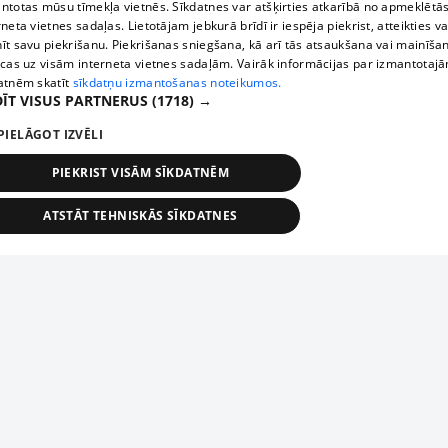
ntotas mūsu tīmekļa vietnēs. Sīkdatnes var atšķirties atkarībā no apmeklētā
rneta vietnes sadaļas. Lietotājam jebkurā brīdī ir iespēja piekrist, atteikties va
īt savu piekrišanu. Piekrišanas sniegšana, kā arī tās atsaukšana vai mainīša
ecas uz visām interneta vietnes sadaļām. Vairāk informācijas par izmantotaj
atnēm skatīt
sīkdatņu izmantošanas noteikumos.
ĪT VISUS PARTNERUS
(1718) →
PIELĀGOT IZVĒLI
PIEKRIST VISĀM SĪKDATNĒM
ATSTĀT TEHNISKĀS SĪKDATNES
TEHNISKĀS/OBLIGĀTĀS
STATISTIKAS
MĒRĶĒŠANA
FUNKCIONĀLĀS
NEKLASIFICĒTĀS
ehniskās/obligātās
Statistikas
Mērķēšana
Funkcionālās
Neklasificēt
niskās/obligātās sīkdatnes nepieciešamas, lai lietotājs varētu brīvi apmeklēt un pārlūk
Добавь свое предприятие
ekļa vietni un izmantot tās piedāvātās iespējas. Bez šīm sīkdatnēm tīmekļa vietne neva