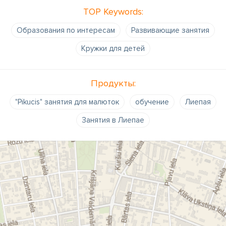
TOP Keywords:
Образования по интересам
Развивающие занятия
Кружки для детей
Продукты:
"Pikucis" занятия для малюток
обучение
Лиепая
Занятия в Лиепае