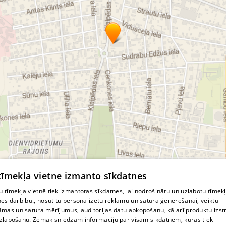
© MapTiler
© OpenStreetMap contributors
 tīmekļa vietne izmanto sīkdatnes
 tīmekļa vietnē tiek izmantotas sīkdatnes, lai nodrošinātu un uzlabotu tīmek
nes darbību., nosūtītu personalizētu reklāmu un satura ģenerēšanai, veiktu
āmas un satura mērījumus, auditorijas datu apkopošanu, kā arī produktu izst
zlabošanu. Zemāk sniedzam informāciju par visām sīkdatnēm, kuras tiek