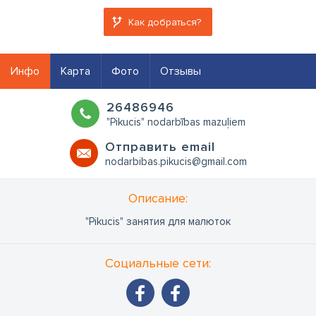
Как добраться?
Инфо
Карта
Фото
Отзывы
26486946
"Pikucis" nodarbības mazuļiem
Oтправить email
nodarbibas.pikucis@gmail.com
Oписание:
"Pikucis" занятия для малюток
Социальные сети: