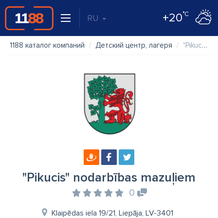
°C
+20
RU
1188 каталог компаний
Детский центр, лагеря
"Pikucis" nodarbības mazuļiem
"Pikucis" nodarbības mazuļiem
0
Klaipēdas iela 19/21, Liepāja, LV-3401