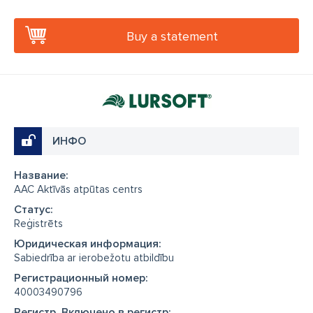
Buy a statement
ИНФО
Название:
AAC Aktīvās atpūtas centrs
Cтатус:
Reģistrēts
Юридическая информация:
Sabiedrība ar ierobežotu atbildību
Регистрационный номер:
40003490796
Регистр, Включено в регистр: