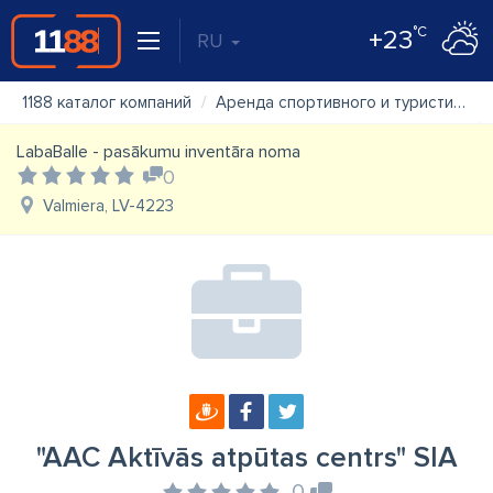
°C
+23
RU
1188 каталог компаний
Аренда спортивного и туристического инвентаря
LabaBalle - pasākumu inventāra noma
0
Valmiera, LV-4223
"AAC Aktīvās atpūtas centrs" SIA
0