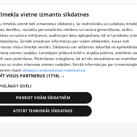
 tīmekļa vietne izmanto sīkdatnes
 tīmekļa vietnē tiek izmantotas sīkdatnes, lai nodrošinātu un uzlabotu tīmek
nes darbību., nosūtītu personalizētu reklāmu un satura ģenerēšanai, veiktu
āmas un satura mērījumus, auditorijas datu apkopošanu, kā arī produktu izst
zlabošanu. Zemāk sniedzam informāciju par visām sīkdatnēm, kuras tiek
ntotas mūsu tīmekļa vietnēs. Sīkdatnes var atšķirties atkarībā no apmeklētā
rneta vietnes sadaļas. Lietotājam jebkurā brīdī ir iespēja piekrist, atteikties va
īt savu piekrišanu. Piekrišanas sniegšana, kā arī tās atsaukšana vai mainīša
ecas uz visām interneta vietnes sadaļām. Vairāk informācijas par izmantotaj
atnēm skatīt
sīkdatņu izmantošanas noteikumos.
ĪT VISUS PARTNERUS
(1718) →
PIELĀGOT IZVĒLI
PIEKRIST VISĀM SĪKDATNĒM
ATSTĀT TEHNISKĀS SĪKDATNES
TEHNISKĀS/OBLIGĀTĀS
STATISTIKAS
MĒRĶĒŠANA