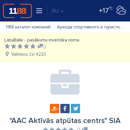
°C
+17
RU
1188 каталог компаний
Аренда спортивного и туристического инвентаря
LabaBalle - pasākumu inventāra noma
0
Valmiera, LV-4223
"AAC Aktīvās atpūtas centrs" SIA
0