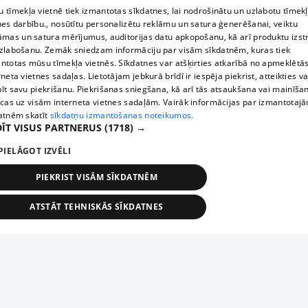
 tīmekļa vietnē tiek izmantotas sīkdatnes, lai nodrošinātu un uzlabotu tīmek
nes darbību., nosūtītu personalizētu reklāmu un satura ģenerēšanai, veiktu
āmas un satura mērījumus, auditorijas datu apkopošanu, kā arī produktu izst
zlabošanu. Zemāk sniedzam informāciju par visām sīkdatnēm, kuras tiek
ntotas mūsu tīmekļa vietnēs. Sīkdatnes var atšķirties atkarībā no apmeklētā
rneta vietnes sadaļas. Lietotājam jebkurā brīdī ir iespēja piekrist, atteikties va
īt savu piekrišanu. Piekrišanas sniegšana, kā arī tās atsaukšana vai mainīša
ecas uz visām interneta vietnes sadaļām. Vairāk informācijas par izmantotaj
atnēm skatīt
sīkdatņu izmantošanas noteikumos.
ĪT VISUS PARTNERUS
(1718) →
PIELĀGOT IZVĒLI
PIEKRIST VISĀM SĪKDATNĒM
ATSTĀT TEHNISKĀS SĪKDATNES
TEHNISKĀS/OBLIGĀTĀS
STATISTIKAS
MĒRĶĒŠANA
FUNKCIONĀLĀS
NEKLASIFICĒTĀS