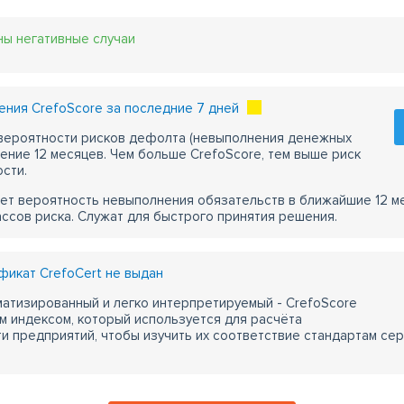
ны негативные случаи
ния CrefoScore за последние 7 дней
 вероятности рисков дефолта (невыполнения денежных
чение 12 месяцев. Чем больше CrefoScore, тем выше риск
сти.
ет вероятность невыполнения обязательств в ближайшие 12 м
ассов риска. Служат для быстрого принятия решения.
икат CrefoCert не выдан
атизированный и легко интерпретируемый - CrefoScore
м индексом, который используется для расчёта
 предприятий, чтобы изучить их соответствие стандартам сер