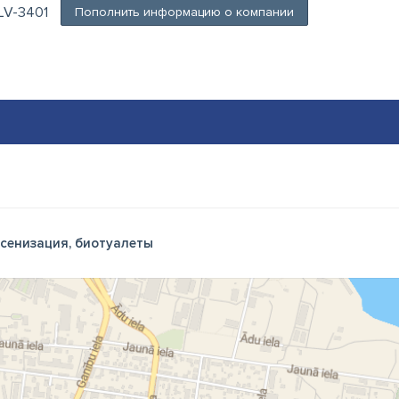
 LV-3401
Пополнить информацию о компании
сенизация, биотуалеты