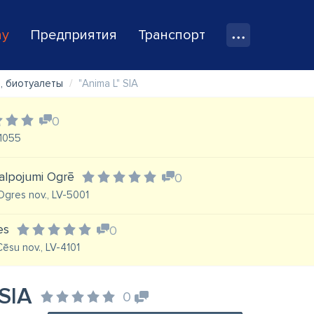
ay
Предприятия
Транспорт
, биотуалеты
"Anima L" SIA
0
-1055
kalpojumi Ogrē
0
 Ogres nov., LV-5001
es
0
Cēsu nov., LV-4101
 SIA
0