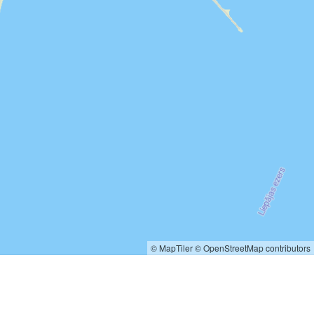
© MapTiler
© OpenStreetMap contributors