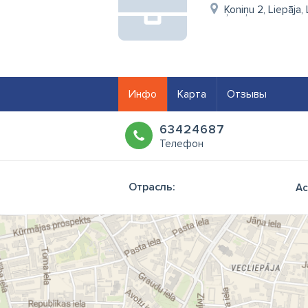
Ķoniņu 2, Liepāja,
Инфо
Карта
Отзывы
63424687
Телефон
Отрасль:
Ас