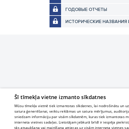
ГОДОВЫЕ ОТЧЕТЫ
ИСТОРИЧЕСКИЕ НАЗВАНИЯ 
Šī tīmekļa vietne izmanto sīkdatnes
Mūsu tīmekļa vietnē tiek izmantotas sīkdatnes, lai nodrošinātu un u
satura ģenerēšanai, veiktu reklāmas un satura mērījumus, auditorij
sniedzam informāciju par visām sīkdatnēm, kuras tiek izmantotas mū
interneta vietnes sadaļas. Lietotājam jebkurā brīdī ir iespēja piekrist
tās atsaukšana vai mainīšana attiecas uz visām interneta vietnes s