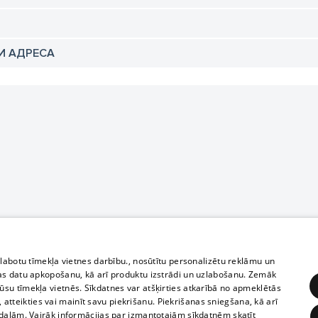
И АДРЕСА
zlabotu tīmekļa vietnes darbību., nosūtītu personalizētu reklāmu un
as datu apkopošanu, kā arī produktu izstrādi un uzlabošanu. Zemāk
su tīmekļa vietnēs. Sīkdatnes var atšķirties atkarībā no apmeklētās
, atteikties vai mainīt savu piekrišanu. Piekrišanas sniegšana, kā arī
adaļām. Vairāk informācijas par izmantotajām sīkdatnēm skatīt