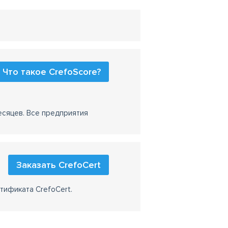
Что такое CrefoScore?
есяцев. Все предприятия
Заказать CrefoCert
тификата CrefoCert.