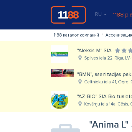
RU
1188 pl
1188 каталог компаний
Ассенизация
"Aleksis M" SIA
Spilves iela 22, Rīga, LV
"BMN", asenizācijas pa
Celtnieku iela 41, Ogre,
"AZ-BIO" SIA Bio tualet
Kovārņu iela 14a, Cēsis, 
"Anima L"