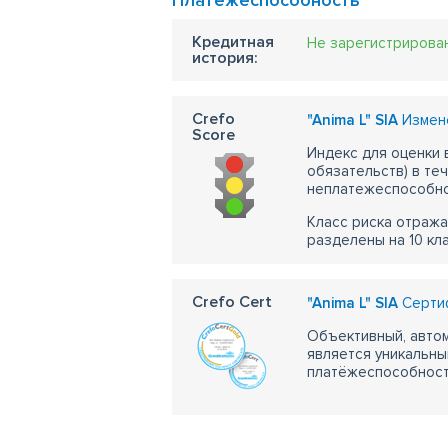
Платежеспособность
Кредитная
Не зарегистрирова
история:
Crefo
"Anima L" SIA
Измене
Score
Индекс для оценки
обязательств) в те
неплатежеспособно
Класс риска отража
разделены на 10 кл
Crefo Cert
"Anima L" SIA
Сертиф
Объективный, автом
является уникальны
платёжеспособности