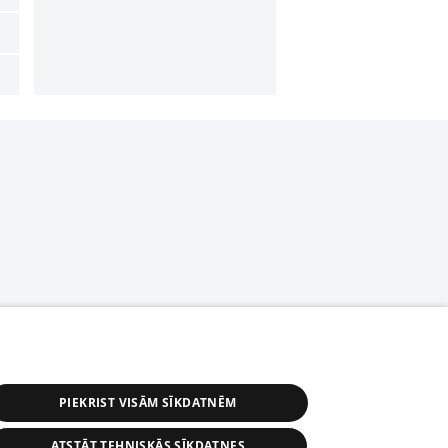
PIEKRIST VISĀM SĪKDATNĒM
ATSTĀT TEHNISKĀS SĪKDATNES