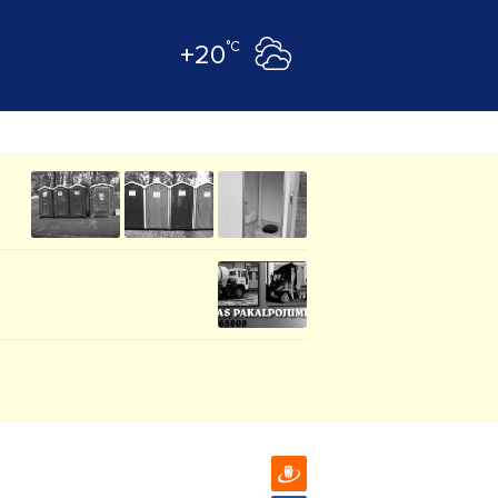
°C
+20