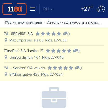
°C
+27
RU
1188 каталог компаний
Автопринадлежности, автоаксессуары
"ML-SERVISS" SIA
0
Mazjumpravas iela 66, Rīga, LV-1063
"EuroBus" SIA "Lasla - 2"
0
Ganību dambis 17/4, Rīga, LV-1045
"ML - Serviss" SIA veikals
0
Brīvības gatve 422, Rīga, LV-1024