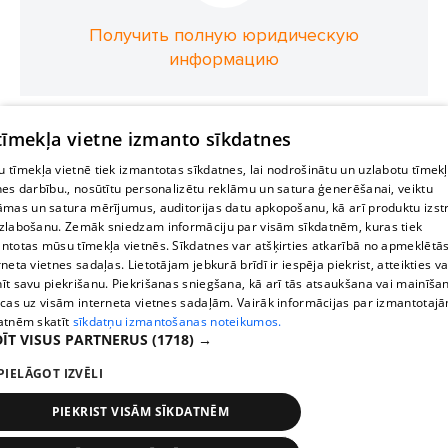
Получить полную юридическую
информацию
 tīmekļa vietne izmanto sīkdatnes
 tīmekļa vietnē tiek izmantotas sīkdatnes, lai nodrošinātu un uzlabotu tīmek
nes darbību., nosūtītu personalizētu reklāmu un satura ģenerēšanai, veiktu
āmas un satura mērījumus, auditorijas datu apkopošanu, kā arī produktu izst
zlabošanu. Zemāk sniedzam informāciju par visām sīkdatnēm, kuras tiek
ntotas mūsu tīmekļa vietnēs. Sīkdatnes var atšķirties atkarībā no apmeklētā
rneta vietnes sadaļas. Lietotājam jebkurā brīdī ir iespēja piekrist, atteikties va
īt savu piekrišanu. Piekrišanas sniegšana, kā arī tās atsaukšana vai mainīša
ecas uz visām interneta vietnes sadaļām. Vairāk informācijas par izmantotaj
atnēm skatīt
sīkdatņu izmantošanas noteikumos.
ĪT VISUS PARTNERUS
(1718) →
PIELĀGOT IZVĒLI
PIEKRIST VISĀM SĪKDATNĒM