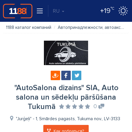
°C
+19
RU
1188 каталог компаний
Автопринадлежности, автоаксессуары
"AutoSalona dizains" SIA, Auto
salona un sēdekļu pāršūšana
Tukumā
0
"Jurģeļi" - 1, Smārdes pagasts, Tukuma nov., LV-3133
Как добраться?