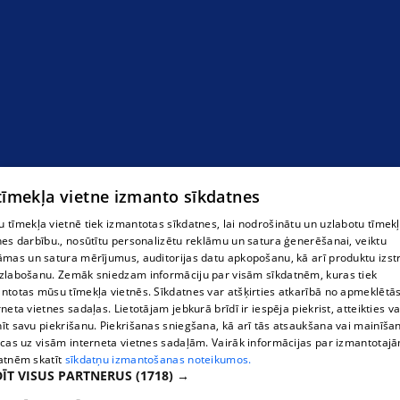
 tīmekļa vietne izmanto sīkdatnes
 tīmekļa vietnē tiek izmantotas sīkdatnes, lai nodrošinātu un uzlabotu tīmek
Перешивка салона и сидений авто
nes darbību., nosūtītu personalizētu reklāmu un satura ģenerēšanai, veiktu
āmas un satura mērījumus, auditorijas datu apkopošanu, kā arī produktu izst
zlabošanu. Zemāk sniedzam informāciju par visām sīkdatnēm, kuras tiek
ntotas mūsu tīmekļa vietnēs. Sīkdatnes var atšķirties atkarībā no apmeklētā
rneta vietnes sadaļas. Lietotājam jebkurā brīdī ir iespēja piekrist, atteikties va
īt savu piekrišanu. Piekrišanas sniegšana, kā arī tās atsaukšana vai mainīša
ecas uz visām interneta vietnes sadaļām. Vairāk informācijas par izmantotaj
atnēm skatīt
sīkdatņu izmantošanas noteikumos.
ĪT VISUS PARTNERUS
(1718) →