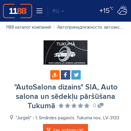
°C
+15
RU
1188 каталог компаний
Автопринадлежности, автоаксессуары
"AutoSalona dizains" SIA, Auto
salona un sēdekļu pāršūšana
Tukumā
0
"Jurģeļi" - 1, Smārdes pagasts, Tukuma nov., LV-3133
Как добраться?