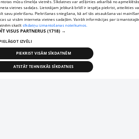
ntotas mūsu tīmekļa vietnēs. Sīkdatnes var atšķirties atkarībā no apmeklētā
rneta vietnes sadaļas. Lietotājam jebkurā brīdī ir iespēja piekrist, atteikties va
īt savu piekrišanu. Piekrišanas sniegšana, kā arī tās atsaukšana vai mainīša
ecas uz visām interneta vietnes sadaļām. Vairāk informācijas par izmantotaj
atnēm skatīt
sīkdatņu izmantošanas noteikumos.
ĪT VISUS PARTNERUS
(1718) →
PIELĀGOT IZVĒLI
PIEKRIST VISĀM SĪKDATNĒM
ATSTĀT TEHNISKĀS SĪKDATNES
TEHNISKĀS/OBLIGĀTĀS
STATISTIKAS
MĒRĶĒŠANA
FUNKCIONĀLĀS
NEKLASIFICĒTĀS
ehniskās/obligātās
Statistikas
Mērķēšana
Funkcionālās
Neklasificēt
niskās/obligātās sīkdatnes nepieciešamas, lai lietotājs varētu brīvi apmeklēt un pārlūk
Добавь свое предприятие
ekļa vietni un izmantot tās piedāvātās iespējas. Bez šīm sīkdatnēm tīmekļa vietne neva