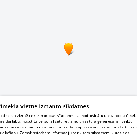
 tīmekļa vietne izmanto sīkdatnes
 tīmekļa vietnē tiek izmantotas sīkdatnes, lai nodrošinātu un uzlabotu tīmek
nes darbību., nosūtītu personalizētu reklāmu un satura ģenerēšanai, veiktu
āmas un satura mērījumus, auditorijas datu apkopošanu, kā arī produktu izst
zlabošanu. Zemāk sniedzam informāciju par visām sīkdatnēm, kuras tiek