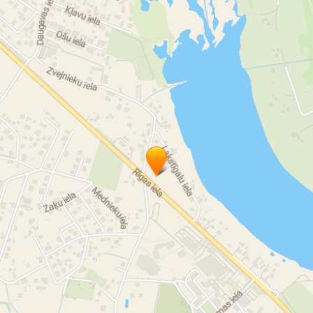
служивание автоматической трансмиссии
ремонт двигателя
монтаж коробок скоростей
снятие коробок скоростей
у
ААП
АКП
АПК
вариатор Steptronic
Диагностика хо
монт ходовой части
снятие ААКП
Реставрация деталей
монт коробок скоростей в Кекаве