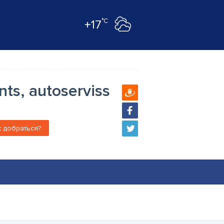
°C
+17
nts, autoserviss
к добраться?