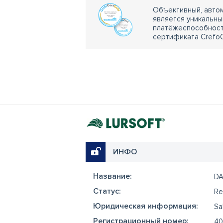
Объективный, автом
является уникальны
платёжеспособности
сертификата CrefoC
ИНФО
Название:
DA
Cтатус:
Re
Юридическая информация:
Sa
Регистрационный номер:
40