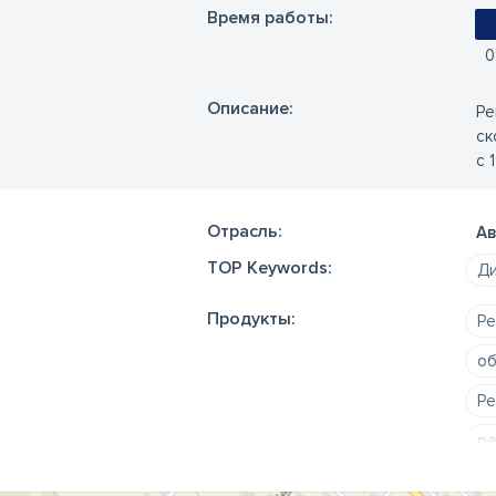
Время работы:
0
Oписание:
Ре
ск
с 
Отрасль:
Ав
TOP Keywords:
Ди
Продукты:
Ре
об
Ре
ре
Тр