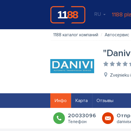
RU
1188 pl
1188 каталог компаний
Автосервис
"Daniv
Zvejnieku 
Инфо
Карта
Отзывы
20033096
Oтпр
Телефон
danivis