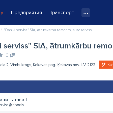
ay
Предприятия
Транспорт
"Danivi serviss" SIA, ātrumkārbu remonts, autoserviss
i serviss" SIA, ātrumkārbu remo
0
iela 2, Vimbukrogs, Ķekavas pag., Ķekavas nov., LV-2123
Ка
авить email
erviss@inbox.lv