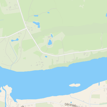
монтаж коробок скоростей
становок коробок скоростей
довой части