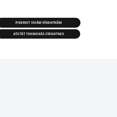
PIEKRIST VISĀM SĪKDATNĒM
ATSTĀT TEHNISKĀS SĪKDATNES
астичное распространение или
информации из баз данных 1188 в
строго запрещено. Также
tīmekļa vietne nevarēs pilnvērtīgi darboties un sniegt
автоматическое скачивание
Перепубликация любого материала,
ого на сайте 1188 , возможна
асия редакции сайта 1188.