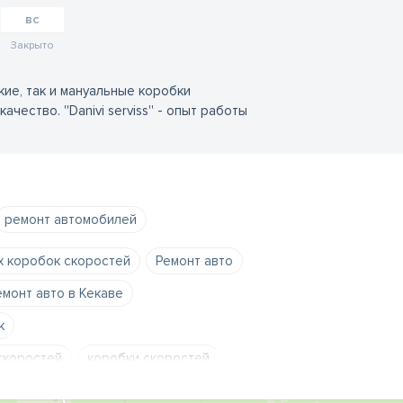
вс
Закрыто
кие, так и мануальные коробки
ство. ''Danivi serviss'' - опыт работы
ремонт автомобилей
х коробок скоростей
Ремонт авто
емонт авто в Кекаве
к
скоростей
коробки скоростей
ссии