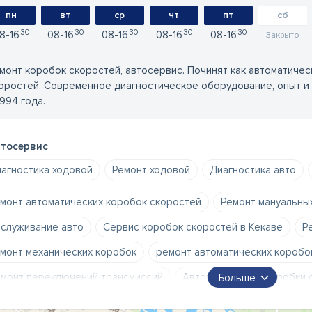
пн
вт
ср
чт
пт
сб
30
30
30
30
30
8
16
08
16
08
16
08
16
08
16
Закрыто
монт коробок скоростей, автосервис. Починят как автоматичес
оростей. Современное диагностическое оборудование, опыт и каче
1994 года.
тосервис
агностика ходовой
Ремонт ходовой
Диагностика авто
монт автоматических коробок скоростей
Ремонт мануальны
служивание авто
Сервис коробок скоростей в Кекаве
Р
монт механических коробок
ремонт автоматических коробо
монт переключений трансмиссий
Автоматические коробки 
Больше
ансмиссии
Автосервис
Ремонт автоматической трансми