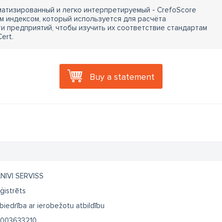
атизированный и легко интерпретируемый - CrefoScore
м индексом, который используется для расчёта
 предприятий, чтобы изучить их соответствие стандартам
ert.
Buy a statement
NIVI SERVISS
ģistrēts
biedrība ar ierobežotu atbildību
003633210