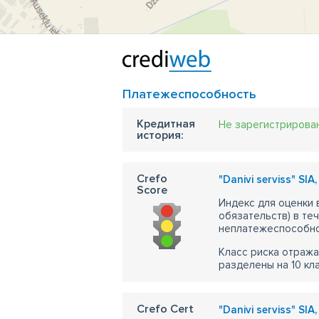
Платежеспособность
Кредитная
Не зарегистрирова
история:
Crefo
"Danivi serviss" SI
Score
Индекс для оценки
обязательств) в те
неплатежеспособно
Класс риска отража
разделены на 10 кл
Crefo Cert
"Danivi serviss" SI