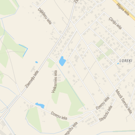
об
де
А
ре
ре