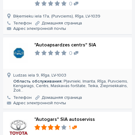
0
Biķernieku iela 17a, (Purvciems), Rīga, LV-1039
Телефон
Домашняя страница
Aдрес электронной почты
"Autoapsardzes centrs" SIA
0
Ludzas iela 9, Rīga, LV-1003
Область обслуживания:
Pļavnieki, Imanta, Rīga, Purvciems,
Ķengarags, Centrs, Maskavas forštate, Teika, Ziepniekkalns,
Zoli...
Телефон
Домашняя страница
Aдрес электронной почты
"Autogars" SIA autoserviss
1