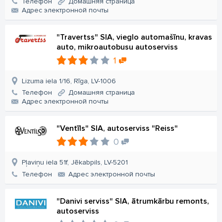
Телефон
Домашняя страница
Aдрес электронной почты
"Travertss" SIA, vieglo automašīnu, kravas
auto, mikroautobusu autoserviss
1
Lizuma iela 1/16, Rīga, LV-1006
Телефон
Домашняя страница
Aдрес электронной почты
"Ventīls" SIA, autoserviss "Reiss"
0
Pļaviņu iela 51f, Jēkabpils, LV-5201
Телефон
Aдрес электронной почты
"Danivi serviss" SIA, ātrumkārbu remonts,
autoserviss