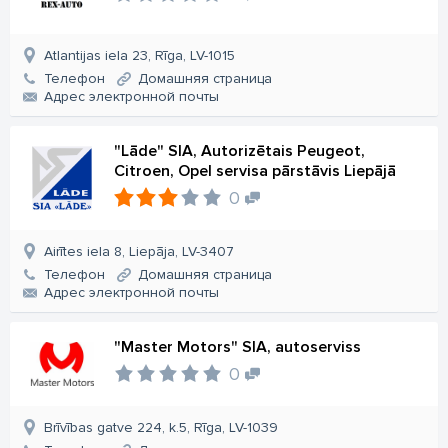
Atlantijas iela 23, Rīga, LV-1015
Телефон
Домашняя страница
Aдрес электронной почты
"Lāde" SIA, Autorizētais Peugeot,
Citroen, Opel servisa pārstāvis Liepājā
0
Airītes iela 8, Liepāja, LV-3407
Телефон
Домашняя страница
Aдрес электронной почты
"Master Motors" SIA, autoserviss
0
Brīvības gatve 224, k.5, Rīga, LV-1039