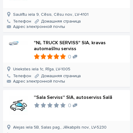
Saulrītu iela 9, Cēsis, Cēsu nov., LV-4101
Телефон
Домашняя страница
Aдрес электронной почты
"NL TRUCK SERVISS" SIA, kravas
automašīnu serviss
0
Uriekstes iela 1c, Rīga, LV-1005
Телефон
Домашняя страница
Aдрес электронной почты
''Sala Serviss'' SIA, autoserviss Salā
0
Alejas iela 5B, Salas pag., Jēkabpils nov., LV-5230