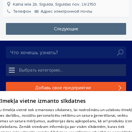
Kalna iela 2b, Sigulda, Siguldas nov., LV-2150
Телефон
Aдрес электронной почты
Следующие
Добавь свое предприятие
 tīmekļa vietne izmanto sīkdatnes
Если твоего предприятия нет в нашей базе данных,
заполни простую форму .
 tīmekļa vietnē tiek izmantotas sīkdatnes, lai nodrošinātu un uzlabotu tīmek
nes darbību., nosūtītu personalizētu reklāmu un satura ģenerēšanai, veiktu
āmas un satura mērījumus, auditorijas datu apkopošanu, kā arī produktu izst
Полное или частичное распространение или копирование
zlabošanu. Zemāk sniedzam informāciju par visām sīkdatnēm, kuras tiek
информации из баз данных 1188 в любой форме строго