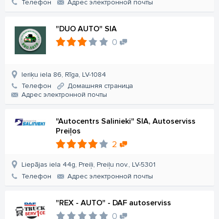
Телефон
Aдрес электронной почты
"DUO AUTO" SIA
0
Ieriķu iela 86, Rīga, LV-1084
Телефон
Домашняя страница
Aдрес электронной почты
"Autocentrs Salinieki" SIA, Autoserviss
Preiļos
2
Liepājas iela 44g, Preiļi, Preiļu nov., LV-5301
Телефон
Aдрес электронной почты
"REX - AUTO" - DAF autoserviss
0