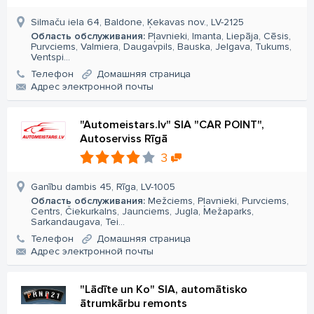
Silmaču iela 64, Baldone, Ķekavas nov., LV-2125
Область обслуживания:
Pļavnieki, Imanta, Liepāja, Cēsis,
Purvciems, Valmiera, Daugavpils, Bauska, Jelgava, Tukums,
Ventspi...
Телефон
Домашняя страница
Aдрес электронной почты
"Automeistars.lv" SIA "CAR POINT",
Autoserviss Rīgā
3
Ganību dambis 45, Rīga, LV-1005
Область обслуживания:
Mežciems, Pļavnieki, Purvciems,
Centrs, Čiekurkalns, Jaunciems, Jugla, Mežaparks,
Sarkandaugava, Tei...
Телефон
Домашняя страница
Aдрес электронной почты
"Lādīte un Ko" SIA, automātisko
ātrumkārbu remonts