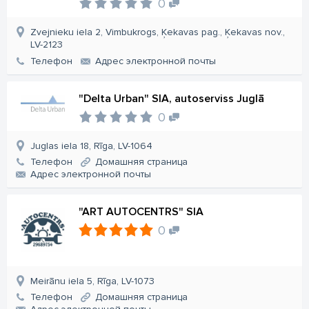
0
Zvejnieku iela 2, Vimbukrogs, Ķekavas pag., Ķekavas nov.,
LV-2123
Телефон
Aдрес электронной почты
"Delta Urban" SIA, autoserviss Juglā
0
Juglas iela 18, Rīga, LV-1064
Телефон
Домашняя страница
Aдрес электронной почты
"ART AUTOCENTRS" SIA
0
Meirānu iela 5, Rīga, LV-1073
Телефон
Домашняя страница