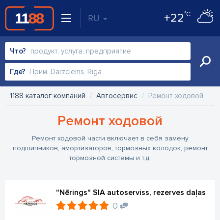
°C
+22
RU
Что?
Где?
1188 каталог компаний
Автосервис
Ремонт ходовой
Ремонт ходовой
Ремонт ходовой части включает в себя замену
подшипников, амортизаторов, тормозных колодок, ремонт
тормозной системы и т.д.
"Nērings" SIA autoserviss, rezerves daļas
0