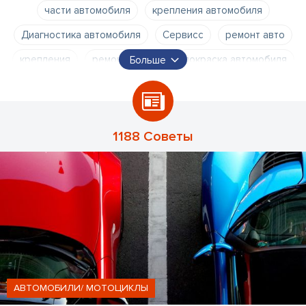
части автомобиля
крепления автомобиля
ремонт автомобилей
Диагностика автомобиля
Сервисс
ремонт авто
крепления
ремонт кузова
покраска автомобиля
Больше
Диагностика
крепления кузова
геометрия колес
покраска кузова
автосервис на Тейке
автосервис в Пурвциемсе
автосервис в Плявниеках
1188 Советы
автосервис в Межциемсе
АВТОМОБИЛИ/ МОТОЦИКЛЫ