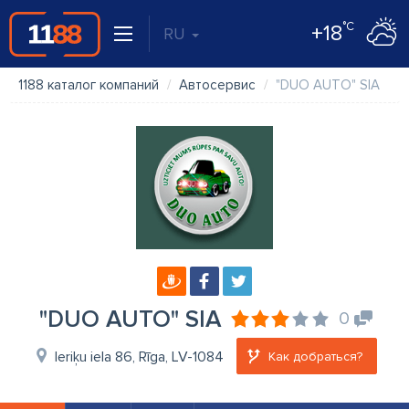
°C
+18
RU
1188 каталог компаний
Автосервис
"DUO AUTO" SIA
"DUO AUTO" SIA
0
Ieriķu iela 86, Rīga, LV-1084
Как добраться?