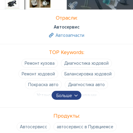
Отрасли:
Автосервис
Автозапчасти
TOP Keywords:
Ремонт кузова
Диагностика ходовой
Ремонт ходовой
Балансировка ходовой
Покраска авто
Диагностика авто
Установка автосигнализации
Больше
Ремонт авто сигнализации
Ремонт двигателя
Продукты:
Ремонт эелектродвигателя
Автосервисс
автосервисс в Пурвциемсе
Наполнение кондиционеров
Ремонт кондционеров