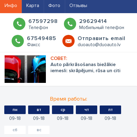
Инфо
Карта
Фото
Отзывы
67597298
29629414
Телефон
Мобильный телефон
67549485
Oтправить email
Факсс
duoauto@duoauto.lv
Auto pārkrāsošanas biežākie
iemesli: skrāpējumi, rūsa un citi
Время работы:
пн
вт
ср
чт
пт
09
18
09
18
09
18
09
18
09
18
сб
вс