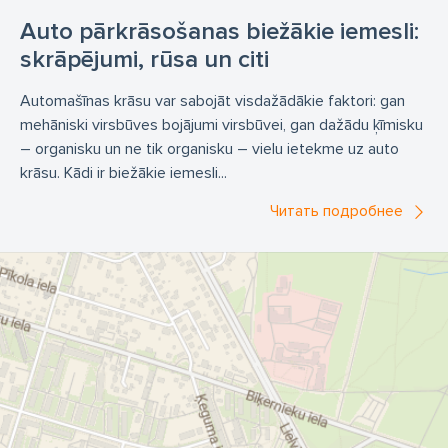
Auto pārkrāsošanas biežākie iemesli:
skrāpējumi, rūsa un citi
Automašīnas krāsu var sabojāt visdažādākie faktori: gan
mehāniski virsbūves bojājumi virsbūvei, gan dažādu ķīmisku
– organisku un ne tik organisku – vielu ietekme uz auto
krāsu. Kādi ir biežākie iemesli...
Читать подробнее