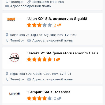
Телефон
Домашняя страница
Aдрес электронной почты
"JJ un KO" SIA, autoserviss Siguldā
2
Kalna iela 2b, Sigulda, Siguldas nov., LV-2150
Телефон
Aдрес электронной почты
"Juveks V" SIA ģeneratoru remonts Cēsīs
1
Rīgas iela 50a, Cēsis, Cēsu nov., LV-4101
Телефон
Aдрес электронной почты
"Larojali" SIA autoserviss
0