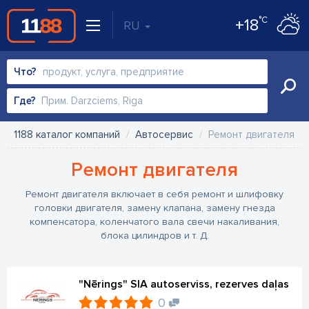
°C
+18
RU
Что?
Где?
1188 каталог компаний
Автосервис
Ремонт двигателя
Ремонт двигателя
Ремонт двигателя включает в себя ремонт и шлифовку
головки двигателя, замену клапана, замену гнезда
компенсатора, коленчатого вала свечи накаливания,
блока цилиндров и т. Д.
"Nērings" SIA autoserviss, rezerves daļas
0