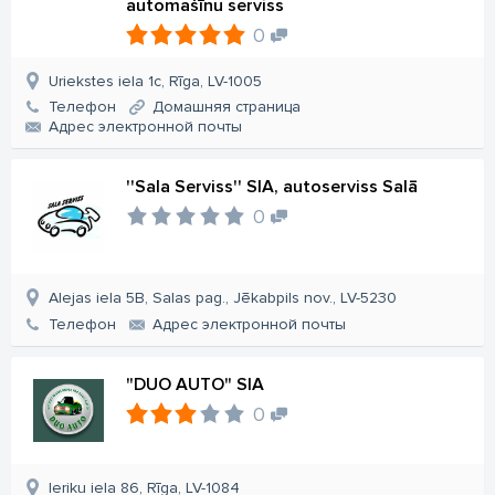
automašīnu serviss
0
Uriekstes iela 1c, Rīga, LV-1005
Телефон
Домашняя страница
Aдрес электронной почты
''Sala Serviss'' SIA, autoserviss Salā
0
Alejas iela 5B, Salas pag., Jēkabpils nov., LV-5230
Телефон
Aдрес электронной почты
"DUO AUTO" SIA
0
Ieriķu iela 86, Rīga, LV-1084