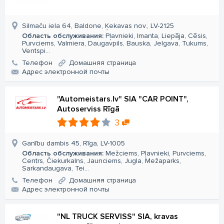
Silmaču iela 64, Baldone, Ķekavas nov., LV-2125
Область обслуживания:
Pļavnieki, Imanta, Liepāja, Cēsis,
Purvciems, Valmiera, Daugavpils, Bauska, Jelgava, Tukums,
Ventspi...
Телефон
Домашняя страница
Aдрес электронной почты
"Automeistars.lv" SIA "CAR POINT",
Autoserviss Rīgā
3
Ganību dambis 45, Rīga, LV-1005
Область обслуживания:
Mežciems, Pļavnieki, Purvciems,
Centrs, Čiekurkalns, Jaunciems, Jugla, Mežaparks,
Sarkandaugava, Tei...
Телефон
Домашняя страница
Aдрес электронной почты
"NL TRUCK SERVISS" SIA, kravas