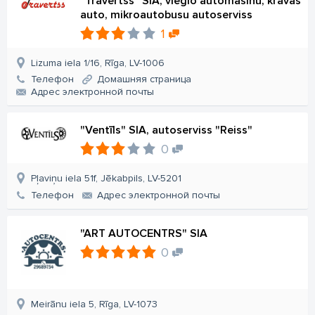
"Travertss" SIA, vieglo automašīnu, kravas
auto, mikroautobusu autoserviss
1
Lizuma iela 1/16, Rīga, LV-1006
Телефон
Домашняя страница
Aдрес электронной почты
"Ventīls" SIA, autoserviss "Reiss"
0
Pļaviņu iela 51f, Jēkabpils, LV-5201
Телефон
Aдрес электронной почты
"ART AUTOCENTRS" SIA
0
Meirānu iela 5, Rīga, LV-1073