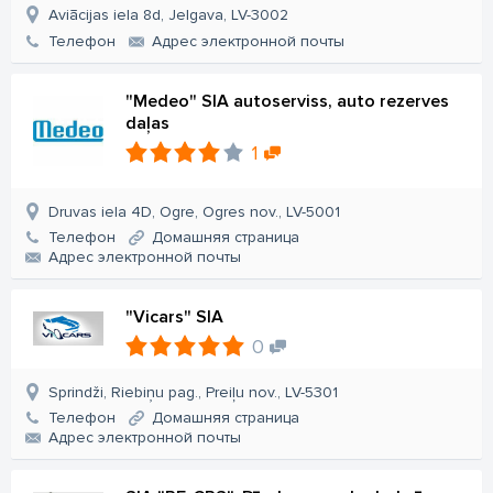
Aviācijas iela 8d, Jelgava, LV-3002
Телефон
Aдрес электронной почты
"Medeo" SIA autoserviss, auto rezerves
daļas
1
Druvas iela 4D, Ogre, Ogres nov., LV-5001
Телефон
Домашняя страница
Aдрес электронной почты
"Vicars" SIA
0
Sprindži, Riebiņu pag., Preiļu nov., LV-5301
Телефон
Домашняя страница
Aдрес электронной почты