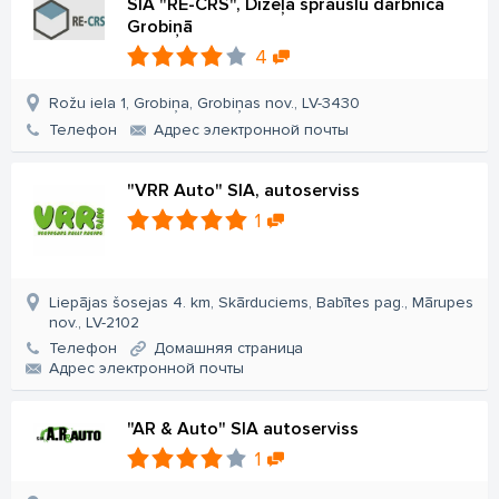
SIA "RE-CRS", Dīzeļa sprauslu darbnīca
Grobiņā
4
Rožu iela 1, Grobiņa, Grobiņas nov., LV-3430
Телефон
Aдрес электронной почты
"VRR Auto" SIA, autoserviss
1
Liepājas šosejas 4. km, Skārduciems, Babītes pag., Mārupes
nov., LV-2102
Телефон
Домашняя страница
Aдрес электронной почты
"AR & Auto" SIA autoserviss
1