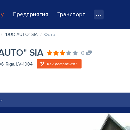
ay
Предприятия
Транспорт
"DUO AUTO" SIA
Фото
AUTO" SIA
0
 86, Rīga, LV-1084
Как добраться?
ы