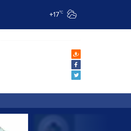
°C
+17