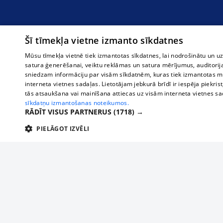
Šī tīmekļa vietne izmanto sīkdatnes
Mūsu tīmekļa vietnē tiek izmantotas sīkdatnes, lai nodrošinātu un u
satura ģenerēšanai, veiktu reklāmas un satura mērījumus, auditorij
sniedzam informāciju par visām sīkdatnēm, kuras tiek izmantotas mū
interneta vietnes sadaļas. Lietotājam jebkurā brīdī ir iespēja piekrist
tās atsaukšana vai mainīšana attiecas uz visām interneta vietnes s
sīkdatņu izmantošanas noteikumos.
RĀDĪT VISUS PARTNERUS
(1718) →
PIELĀGOT IZVĒLI
TEHNISKĀS/OBLIGĀTĀS
STATISTIKAS
M
Tehniskās/
Tehniskās/obligātās sīkdatnes nepieciešamas, lai lietotājs varētu brīvi apm
lietotājam nepieciešamo informāciju.
О нас
Предпр