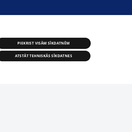
PIEKRIST VISĀM SĪKDATNĒM
ATSTĀT TEHNISKĀS SĪKDATNES
астичное распространение или
информации из баз данных 1188 в
строго запрещено. Также
tīmekļa vietne nevarēs pilnvērtīgi darboties un sniegt
автоматическое скачивание
Перепубликация любого материала,