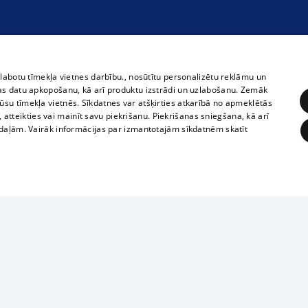
zlabotu tīmekļa vietnes darbību., nosūtītu personalizētu reklāmu un
as datu apkopošanu, kā arī produktu izstrādi un uzlabošanu. Zemāk
su tīmekļa vietnēs. Sīkdatnes var atšķirties atkarībā no apmeklētās
, atteikties vai mainīt savu piekrišanu. Piekrišanas sniegšana, kā arī
adaļām. Vairāk informācijas par izmantotajām sīkdatnēm skatīt
ĒRĶĒŠANA
FUNKCIONĀLĀS
NEKLASIFICĒTĀS
Полное или ч
obligātās
Statistikas
Mērķēšana
Funkcionālās
Neklasificētās
копирование 
любой форме 
eklēt un pārlūkot tīmekļa vietni un izmantot tās piedāvātās iespējas. Bez šīm sīkdatnēm 
запрещается 
иятия
В кинотеатрах
информации. 