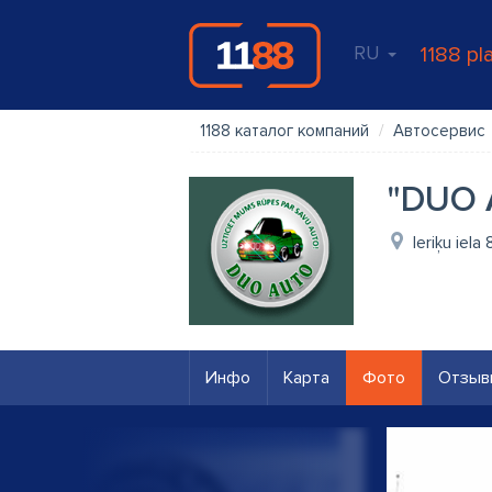
RU
1188 pl
1188 каталог компаний
Автосервис
"DUO 
Ieriķu iela
Инфо
Карта
Фото
Отзыв