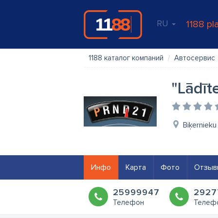
RU
1188 pl
1188 каталог компаний
Автосервис
"Lādīt
Biķernieku
Инфо
Карта
Фото
Отзыв
25999947
2927
Телефон
Телеф