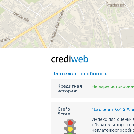
ре
ав
ги
Платежеспособность
Кредитная
Не зарегистрирова
история:
Crefo
"Lādīte un Ko" SIA,
Score
Индекс для оценки
обязательств) в те
неплатежеспособно