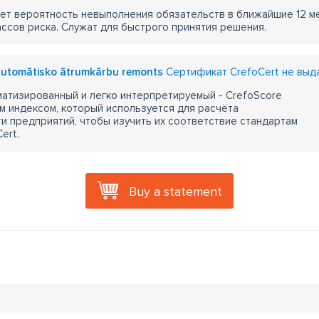
ет вероятность невыполнения обязательств в ближайшие 12 м
ассов риска. Служат для быстрого принятия решения.
 automātisko ātrumkārbu remonts
Сертификат CrefoCert не выд
атизированный и легко интерпретируемый - CrefoScore
м индексом, который используется для расчёта
 предприятий, чтобы изучить их соответствие стандартам
ert.
Buy a statement