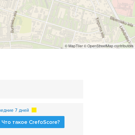
ач на ул. Бикерниеку
солейды
солейноводы
© MapTiler
© OpenStreetMap contributors
ледние 7 дней
Что такое CrefoScore?