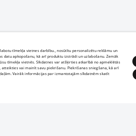
zlabotu tīmekļa vietnes darbību., nosūtītu personalizētu reklāmu un
as datu apkopošanu, kā arī produktu izstrādi un uzlabošanu. Zemāk
su tīmekļa vietnēs. Sīkdatnes var atšķirties atkarībā no apmeklētās
, atteikties vai mainīt savu piekrišanu. Piekrišanas sniegšana, kā arī
adaļām. Vairāk informācijas par izmantotajām sīkdatnēm skatīt
ĒRĶĒŠANA
FUNKCIONĀLĀS
NEKLASIFICĒTĀS
Полное или ч
obligātās
Statistikas
Mērķēšana
Funkcionālās
Neklasificētās
копирование 