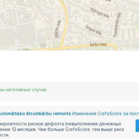
монт коробок передач в районе ВЭФ
ремонт коробок перед
тосервисавто на ул. Бикерниеку
автосервис
авто сервис
дравлические блоки управления
гидротрансформаторы
ны негативные случаи
 automātisko ātrumkārbu remonts
Изменения CrefoScore за пос
 вероятности рисков дефолта (невыполнения денежных
чение 12 месяцев. Чем больше CrefoScore, тем выше риск
сти.