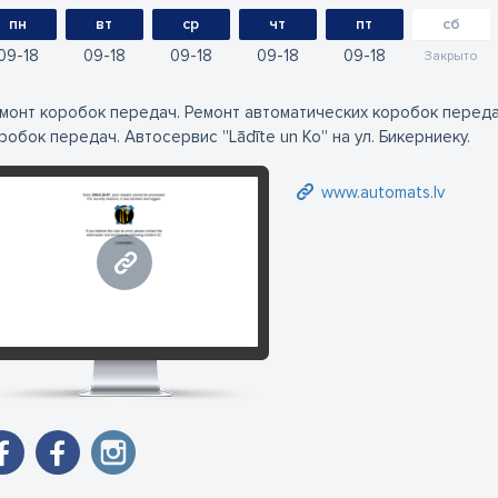
пн
вт
ср
чт
пт
сб
09
18
09
18
09
18
09
18
09
18
Закрыто
монт коробок передач. Ремонт автоматических коробок переда
робок передач. Автосервис ''Lādīte un Ko'' на ул. Бикерниеку.
www.automats.lv
www.automats.lv