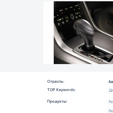
Отрасль:
Ав
TOP Keywords:
Ди
Продукты:
Ре
Ре