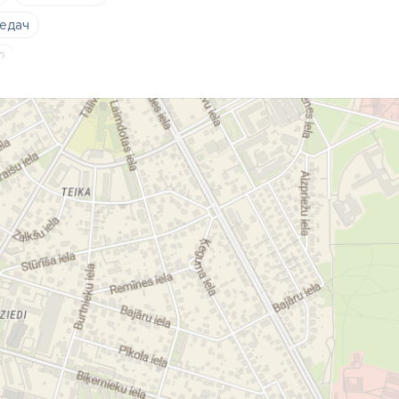
редач
й
втоматические коробки передач
вание автоматической трансмиссии
ие коробок передач
емонт блоков управления
диагноз автоматической передачи
форматоров
смиссии
ок передач в Пурвциемсе
а Югле
шкатулка и Ко