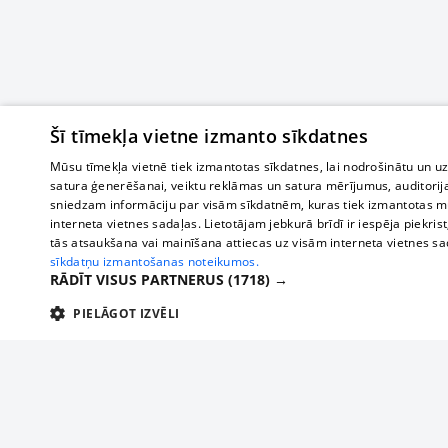
Šī tīmekļa vietne izmanto sīkdatnes
Mūsu tīmekļa vietnē tiek izmantotas sīkdatnes, lai nodrošinātu un u
satura ģenerēšanai, veiktu reklāmas un satura mērījumus, auditorij
sniedzam informāciju par visām sīkdatnēm, kuras tiek izmantotas mū
interneta vietnes sadaļas. Lietotājam jebkurā brīdī ir iespēja piekrist
tās atsaukšana vai mainīšana attiecas uz visām interneta vietnes s
sīkdatņu izmantošanas noteikumos.
RĀDĪT VISUS PARTNERUS
(1718) →
PIELĀGOT IZVĒLI
TEHNISKĀS/OBLIGĀTĀS
STATISTIKAS
M
Tehniskās/