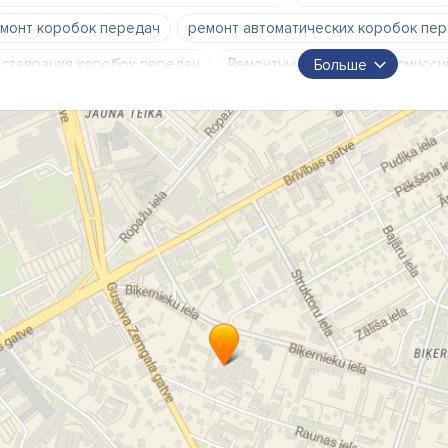
монт коробок передач
ремонт автоматических коробок пе
ставрация коробок передач
Ремонтные работы трансмисси
Больше
монтные работы переключателей
ремонт трансмиссий
а
монт трансмиссии
автоматической трансмиссии
обслужи
нтаж коробок передач
демонтаж коробок передач
снят
ложение коробок передач
ААКП
АКП
АПК
Aisin р
тосервис
диагностика
автодиагностика
тосервис – для ремонта автоматических коробок передач
монт автоматической коробки передач
ремонт гидротранс
монт блока управления
смена масла в автоматической тран
ена фильтров в автоматической трансмиссии
ремонт короб
монт коробок передач на Тейке
ремонт коробок передач н