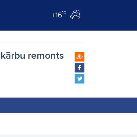
°C
+16
mkārbu remonts