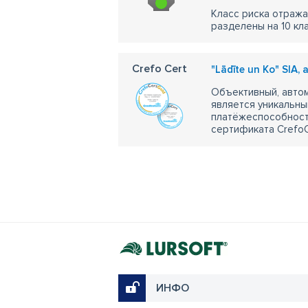
Класс риска отража
разделены на 10 кл
Crefo Cert
"Lādīte un Ko" SIA,
Объективный, автом
является уникальны
платёжеспособности
сертификата CrefoC
ИНФО