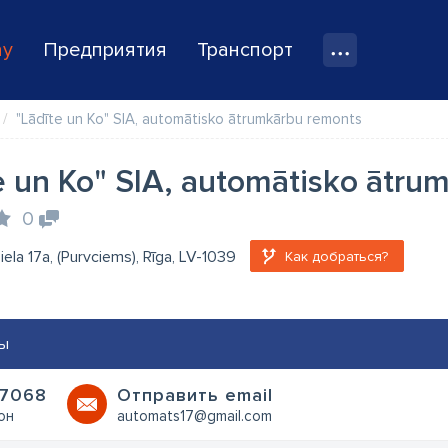
ay
Предприятия
Транспорт
"Lādīte un Ko" SIA, automātisko ātrumkārbu remonts
e un Ko" SIA, automātisko ātru
0
 iela 17a, (Purvciems), Rīga, LV-1039
Как добраться?
ы
7068
Oтправить email
он
automats17@gmail.com