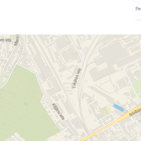
Ре
ре
ре
Ре
мо
на
ав
Ав
ре
ре
см
ре