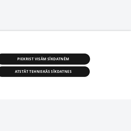
PIEKRIST VISĀM SĪKDATNĒM
ATSTĀT TEHNISKĀS SĪKDATNES
астичное распространение или
информации из баз данных 1188 в