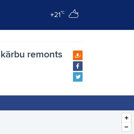
°C
+21
mkārbu remonts