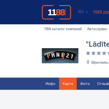
RU
1188 pl
1188 каталог компаний
Автосервис
"Lādīt
Biķernieku
Инфо
Карта
Фото
Отзыв