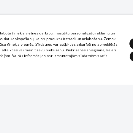
zlabotu tīmekļa vietnes darbību., nosūtītu personalizētu reklāmu un
as datu apkopošanu, kā arī produktu izstrādi un uzlabošanu. Zemāk
su tīmekļa vietnēs. Sīkdatnes var atšķirties atkarībā no apmeklētās
, atteikties vai mainīt savu piekrišanu. Piekrišanas sniegšana, kā arī
adaļām. Vairāk informācijas par izmantotajām sīkdatnēm skatīt
ĒRĶĒŠANA
FUNKCIONĀLĀS
NEKLASIFICĒTĀS
Полное или ч
obligātās
Statistikas
Mērķēšana
Funkcionālās
Neklasificētās
копирование 
любой форме 
eklēt un pārlūkot tīmekļa vietni un izmantot tās piedāvātās iespējas. Bez šīm sīkdatnēm 
запрещается 
иятия
В кинотеатрах
информации. 