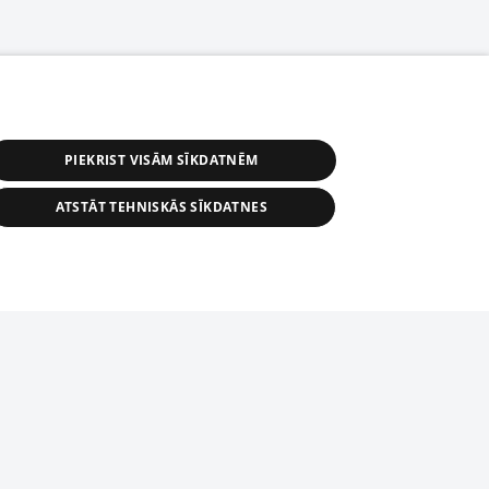
PIEKRIST VISĀM SĪKDATNĒM
ATSTĀT TEHNISKĀS SĪKDATNES
астичное распространение или
информации из баз данных 1188 в
строго запрещено. Также
tīmekļa vietne nevarēs pilnvērtīgi darboties un sniegt
автоматическое скачивание
Перепубликация любого материала,