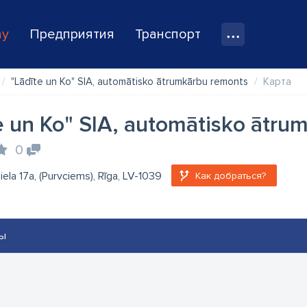
ay
Предприятия
Транспорт
"Lādīte un Ko" SIA, automātisko ātrumkārbu remonts
Карта
e un Ko" SIA, automātisko ātru
0
 iela 17a, (Purvciems), Rīga, LV-1039
Как добраться?
ы