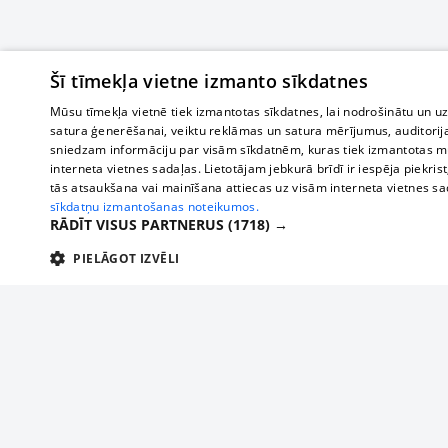
Šī tīmekļa vietne izmanto sīkdatnes
Mūsu tīmekļa vietnē tiek izmantotas sīkdatnes, lai nodrošinātu un u
satura ģenerēšanai, veiktu reklāmas un satura mērījumus, auditorij
sniedzam informāciju par visām sīkdatnēm, kuras tiek izmantotas mū
interneta vietnes sadaļas. Lietotājam jebkurā brīdī ir iespēja piekrist
tās atsaukšana vai mainīšana attiecas uz visām interneta vietnes s
sīkdatņu izmantošanas noteikumos.
RĀDĪT VISUS PARTNERUS
(1718) →
PIELĀGOT IZVĒLI
TEHNISKĀS/OBLIGĀTĀS
STATISTIKAS
M
Tehniskās/
Tehniskās/obligātās sīkdatnes nepieciešamas, lai lietotājs varētu brīvi apm
lietotājam nepieciešamo informāciju.
О нас
Предпр