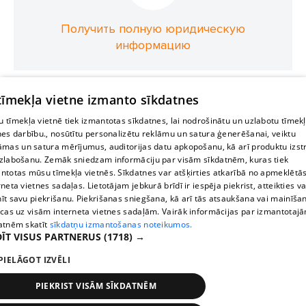
Получить полную юридическую
информацию
 tīmekļa vietne izmanto sīkdatnes
 tīmekļa vietnē tiek izmantotas sīkdatnes, lai nodrošinātu un uzlabotu tīmek
nes darbību., nosūtītu personalizētu reklāmu un satura ģenerēšanai, veiktu
āmas un satura mērījumus, auditorijas datu apkopošanu, kā arī produktu izst
zlabošanu. Zemāk sniedzam informāciju par visām sīkdatnēm, kuras tiek
ntotas mūsu tīmekļa vietnēs. Sīkdatnes var atšķirties atkarībā no apmeklētā
rneta vietnes sadaļas. Lietotājam jebkurā brīdī ir iespēja piekrist, atteikties va
īt savu piekrišanu. Piekrišanas sniegšana, kā arī tās atsaukšana vai mainīša
ecas uz visām interneta vietnes sadaļām. Vairāk informācijas par izmantotaj
atnēm skatīt
sīkdatņu izmantošanas noteikumos.
ĪT VISUS PARTNERUS
(1718) →
PIELĀGOT IZVĒLI
PIEKRIST VISĀM SĪKDATNĒM