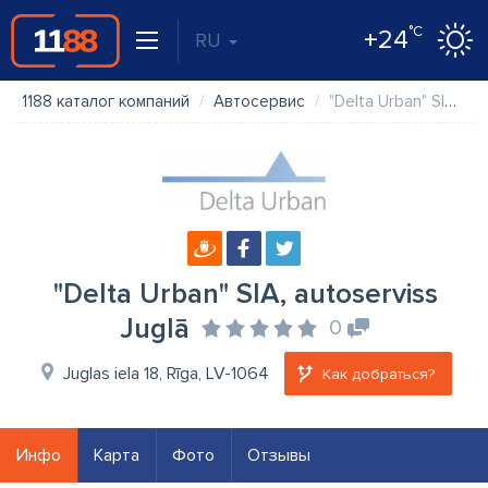
°C
+24
RU
1188 каталог компаний
Автосервис
"Delta Urban" SIA, autoserviss Juglā
"Delta Urban" SIA, autoserviss
Juglā
0
Juglas iela 18, Rīga, LV-1064
Как добраться?
Инфо
Карта
Фото
Отзывы