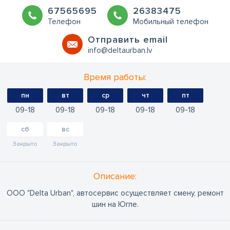
67565695
26383475
Телефон
Мобильный телефон
Oтправить email
info@deltaurban.lv
Время работы:
пн
вт
ср
чт
пт
09
18
09
18
09
18
09
18
09
18
сб
вс
Закрыто
Закрыто
Oписание:
ООО "Delta Urban", автосервис осуществляет смену, ремонт
шин на Югле.