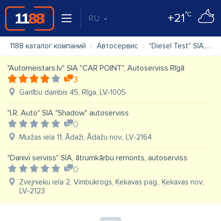
°C
+21
RU
1188 каталог компаний
Автосервис
"Diesel Test" SIA, dīzeļu sprauslu remonts, dīzeļmotoru diagnostika
"Automeistars.lv" SIA "CAR POINT", Autoserviss Rīgā
3
Ganību dambis 45, Rīga, LV-1005
"I.R. Auto" SIA "Shadow" autoserviss
0
Muižas iela 11, Ādaži, Ādažu nov., LV-2164
"Danivi serviss" SIA, ātrumkārbu remonts, autoserviss
0
Zvejnieku iela 2, Vimbukrogs, Ķekavas pag., Ķekavas nov.,
LV-2123