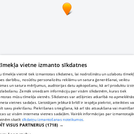
 tīmekļa vietne izmanto sīkdatnes
 tīmekļa vietnē tiek izmantotas sīkdatnes, lai nodrošinātu un uzlabotu tīmek
nes darbību., nosūtītu personalizētu reklāmu un satura ģenerēšanai, veiktu
āmas un satura mērījumus, auditorijas datu apkopošanu, kā arī produktu izst
zlabošanu. Zemāk sniedzam informāciju par visām sīkdatnēm, kuras tiek
ntotas mūsu tīmekļa vietnēs. Sīkdatnes var atšķirties atkarībā no apmeklētā
rneta vietnes sadaļas. Lietotājam jebkurā brīdī ir iespēja piekrist, atteikties va
īt savu piekrišanu. Piekrišanas sniegšana, kā arī tās atsaukšana vai mainīša
ecas uz visām interneta vietnes sadaļām. Vairāk informācijas par izmantotaj
atnēm skatīt
sīkdatņu izmantošanas noteikumos.
ĪT VISUS PARTNERUS
(1718) →