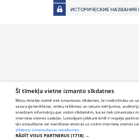
ИСТОРИЧЕСКИЕ НАЗВАНИЯ 
Šī tīmekļa vietne izmanto sīkdatnes
Mūsu tīmekļa vietnē tiek izmantotas sīkdatnes, lai nodrošinātu un u
satura ģenerēšanai, veiktu reklāmas un satura mērījumus, auditorij
sniedzam informāciju par visām sīkdatnēm, kuras tiek izmantotas mū
interneta vietnes sadaļas. Lietotājam jebkurā brīdī ir iespēja piekrist
tās atsaukšana vai mainīšana attiecas uz visām interneta vietnes s
sīkdatņu izmantošanas noteikumos.
RĀDĪT VISUS PARTNERUS
(1718) →