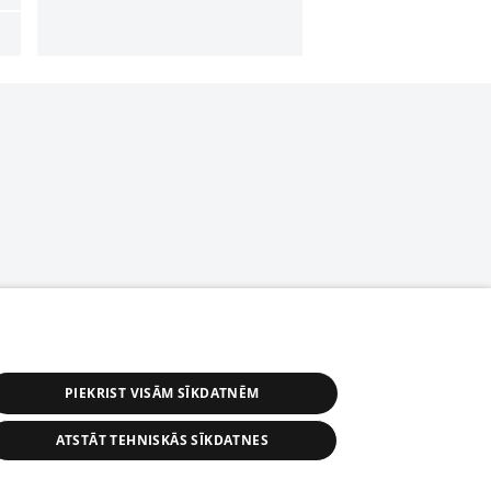
PIEKRIST VISĀM SĪKDATNĒM
ATSTĀT TEHNISKĀS SĪKDATNES