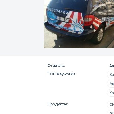
Отрасль:
Ав
TOP Keywords:
За
Ав
Ка
Продукты:
C
GR