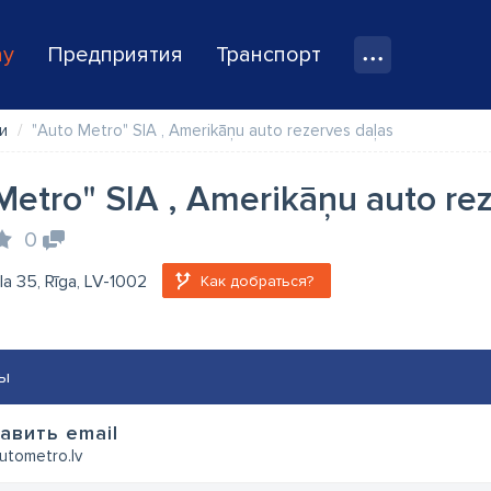
ay
Предприятия
Транспорт
и
"Auto Metro" SIA , Amerikāņu auto rezerves daļas
Metro" SIA , Amerikāņu auto re
0
ela 35, Rīga, LV-1002
Как добраться?
ы
авить email
utometro.lv