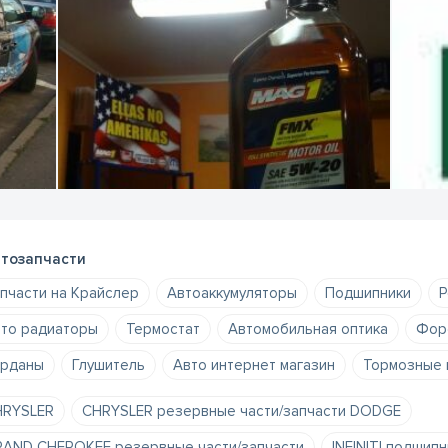
тозапчасти
пчасти на Крайслер
Автоаккумуляторы
Подшипники
Р
то радиаторы
Термостат
Автомобильная оптика
Фор
рданы
Глушитель
Авто интернет магазин
Тормозные 
HRYSLER
CHRYSLER резервные части/запчасти DODGE
AND CHEROKEE резервные части/запчасти
INFINITI подшипн