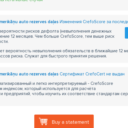
Amerikāņu auto rezerves daļas
Изменения CrefoScore за послед
 вероятности рисков дефолта (невыполнения денежных
чение 12 месяцев. Чем больше CrefoScore, тем выше риск
сти.
ет вероятность невыполнения обязательств в ближайшие 12 м
ассов риска. Служат для быстрого принятия решения.
Amerikāņu auto rezerves daļas
Сертификат CrefoCert не выдан
атизированный и легко интерпретируемый - CrefoScore
м индексом, который используется для расчёта
 предприятий, чтобы изучить их соответствие стандартам сер
Buy a statement