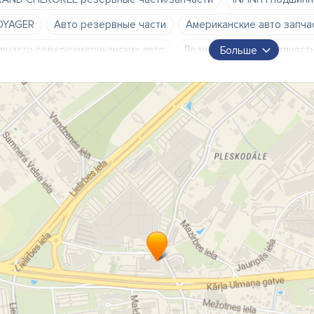
OYAGER
Авто резервные части
Американские авто запча
пчасти североамериканских авто
Резервные части/запчаст
Больше
то запчасти
авто магазин
авто резервные части
авто
томобильные запчасти
автомобильные товары
автомоби
ериканские авто части
б/у авто запчасти
запчасти
держанные резервные части/запчасти
резервные части ам
зервные части/запчасти