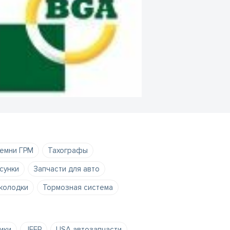
емни ГРМ
Тахографы
сунки
Запчасти для авто
колодки
Тормозная система
ики
JEEP
USA автозапчасти