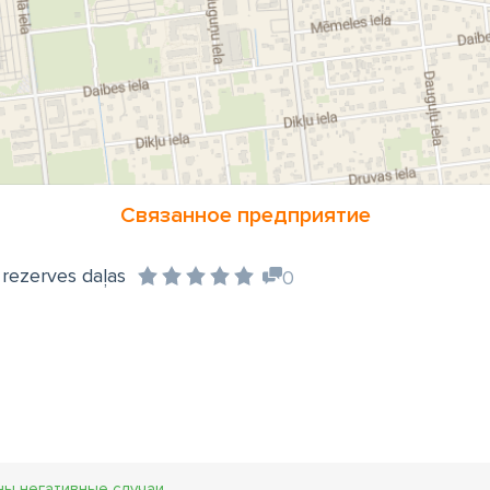
Связанное предприятие
 rezerves daļas
0
ны негативные случаи