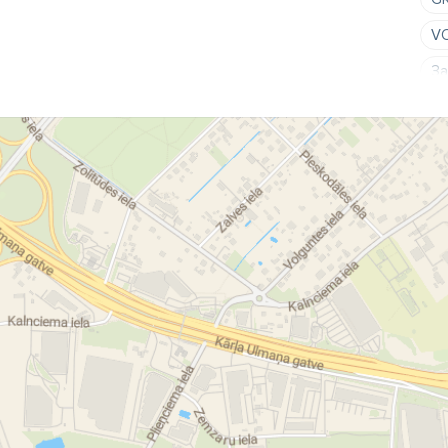
V
За
ав
ав
ам
по
ре