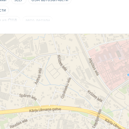
сти
и из США
авто детали
запчасти
автомагазин
льные части
автотовары
ериканских авто