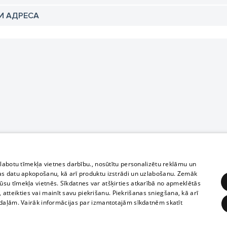
И АДРЕСА
zlabotu tīmekļa vietnes darbību., nosūtītu personalizētu reklāmu un
as datu apkopošanu, kā arī produktu izstrādi un uzlabošanu. Zemāk
su tīmekļa vietnēs. Sīkdatnes var atšķirties atkarībā no apmeklētās
, atteikties vai mainīt savu piekrišanu. Piekrišanas sniegšana, kā arī
adaļām. Vairāk informācijas par izmantotajām sīkdatnēm skatīt