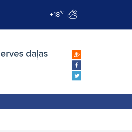
°C
+18
zerves daļas