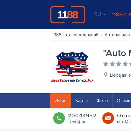
RU
1188 pl
1188 каталог компаний
Автозапчаст
"Auto 
Liepājas i
Инфо
Карта
Фото
Отзыв
20044952
Oтпр
Телефон
info@a