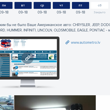
пн
вт
ср
чт
пт
сб
09
18
09
18
09
18
09
18
09
18
Закрыто
ким бы не было Ваше Американское авто: CHRYSLER, JEEP, DOD
RD, HUMMER, INFINITI, LINCOLN, OLDSMOBILE, EAGLE, PONTIAC - 
www.autometro.lv
www.autometro.lv