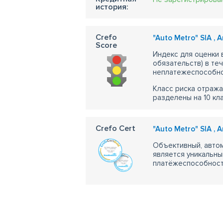
история:
Crefo
"Auto Metro" SIA , 
Score
Индекс для оценки
обязательств) в те
неплатежеспособно
Класс риска отража
разделены на 10 кл
Crefo Cert
"Auto Metro" SIA , 
Объективный, автом
является уникальны
платёжеспособности