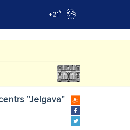
°C
+21
centrs "Jelgava"