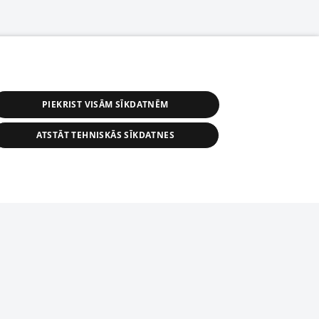
PIEKRIST VISĀM SĪKDATNĒM
ATSTĀT TEHNISKĀS SĪKDATNES
астичное распространение или
информации из баз данных 1188 в
строго запрещено. Также
tīmekļa vietne nevarēs pilnvērtīgi darboties un sniegt
автоматическое скачивание
Перепубликация любого материала,