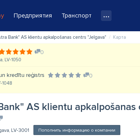
ay
Предприятия
Транспорт
stra Bank" AS klientu apkalpošanas centrs "Jelgava"
Карта
0
ga, LV-1050
un kredītu reģistrs
0
LV-1048
 Bank" AS klientu apkalpošanas 
lgava, LV-3001
Пополнить информацию о компании