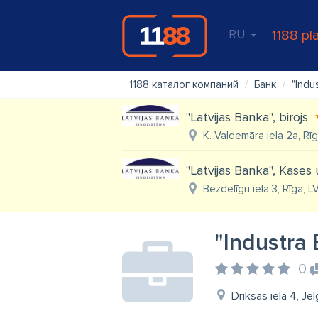
RU
1188 pl
1188 каталог компаний
Банк
"Indu
"Latvijas Banka", birojs
K. Valdemāra iela 2a, Rī
"Latvijas Banka", Kases 
Bezdelīgu iela 3, Rīga, 
"Industra
0
Driksas iela 4, Je