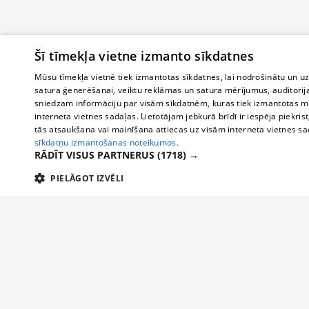
Šī tīmekļa vietne izmanto sīkdatnes
Mūsu tīmekļa vietnē tiek izmantotas sīkdatnes, lai nodrošinātu un u
satura ģenerēšanai, veiktu reklāmas un satura mērījumus, auditorij
sniedzam informāciju par visām sīkdatnēm, kuras tiek izmantotas mū
interneta vietnes sadaļas. Lietotājam jebkurā brīdī ir iespēja piekrist
tās atsaukšana vai mainīšana attiecas uz visām interneta vietnes s
sīkdatņu izmantošanas noteikumos.
RĀDĪT VISUS PARTNERUS
(1718) →
PIELĀGOT IZVĒLI
TEHNISKĀS/OBLIGĀTĀS
STATISTIKAS
M
Tehniskās/
Tehniskās/obligātās sīkdatnes nepieciešamas, lai lietotājs varētu brīvi apm
lietotājam nepieciešamo informāciju.
О нас
Предпр