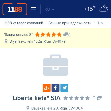
°C
+15
RU
1188 каталог компаний
Банные принадлежности
"Liberta lieta" SIA
"Sauna serviss S"
0
Biķernieku iela 162a, Rīga, LV-1079
"Liberta lieta" SIA
0
Bauskas iela 20, Rīga, LV-1004