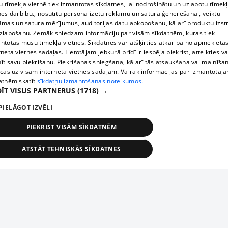
 tīmekļa vietnē tiek izmantotas sīkdatnes, lai nodrošinātu un uzlabotu tīmek
nes darbību., nosūtītu personalizētu reklāmu un satura ģenerēšanai, veiktu
āmas un satura mērījumus, auditorijas datu apkopošanu, kā arī produktu izst
zlabošanu. Zemāk sniedzam informāciju par visām sīkdatnēm, kuras tiek
ntotas mūsu tīmekļa vietnēs. Sīkdatnes var atšķirties atkarībā no apmeklētā
rneta vietnes sadaļas. Lietotājam jebkurā brīdī ir iespēja piekrist, atteikties va
īt savu piekrišanu. Piekrišanas sniegšana, kā arī tās atsaukšana vai mainīša
ecas uz visām interneta vietnes sadaļām. Vairāk informācijas par izmantotaj
atnēm skatīt
sīkdatņu izmantošanas noteikumos.
ĪT VISUS PARTNERUS
(1718) →
PIELĀGOT IZVĒLI
PIEKRIST VISĀM SĪKDATNĒM
ATSTĀT TEHNISKĀS SĪKDATNES
TEHNISKĀS/OBLIGĀTĀS
STATISTIKAS
MĒRĶĒŠANA
FUNKCIONĀLĀS
NEKLASIFICĒTĀS