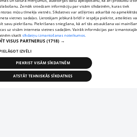
āmas un satura mērījumus, auditorijas datu apkopošanu, kā arī produktu izst
zlabošanu. Zemāk sniedzam informāciju par visām sīkdatnēm, kuras tiek
ntotas mūsu tīmekļa vietnēs. Sīkdatnes var atšķirties atkarībā no apmeklētā
rneta vietnes sadaļas. Lietotājam jebkurā brīdī ir iespēja piekrist, atteikties va
īt savu piekrišanu. Piekrišanas sniegšana, kā arī tās atsaukšana vai mainīša
ecas uz visām interneta vietnes sadaļām. Vairāk informācijas par izmantotaj
atnēm skatīt
sīkdatņu izmantošanas noteikumos.
ĪT VISUS PARTNERUS
(1718) →
PIELĀGOT IZVĒLI
PIEKRIST VISĀM SĪKDATNĒM
ATSTĀT TEHNISKĀS SĪKDATNES
TEHNISKĀS/OBLIGĀTĀS
STATISTIKAS
MĒRĶĒŠANA
FUNKCIONĀLĀS
NEKLASIFICĒTĀS
ehniskās/obligātās
Statistikas
Mērķēšana
Funkcionālās
Neklasificēt