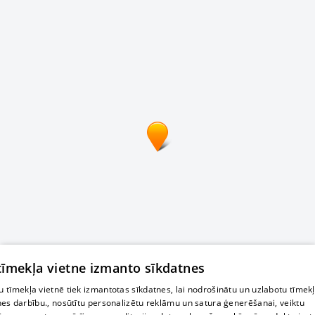
 tīmekļa vietne izmanto sīkdatnes
 tīmekļa vietnē tiek izmantotas sīkdatnes, lai nodrošinātu un uzlabotu tīmek
nes darbību., nosūtītu personalizētu reklāmu un satura ģenerēšanai, veiktu