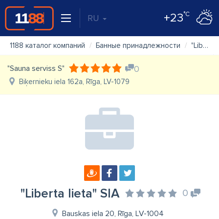
°C
+23
RU
1188 каталог компаний
Банные принадлежности
"Liberta lieta" SIA
"Sauna serviss S"
0
Biķernieku iela 162a, Rīga, LV-1079
"Liberta lieta" SIA
0
Bauskas iela 20, Rīga, LV-1004