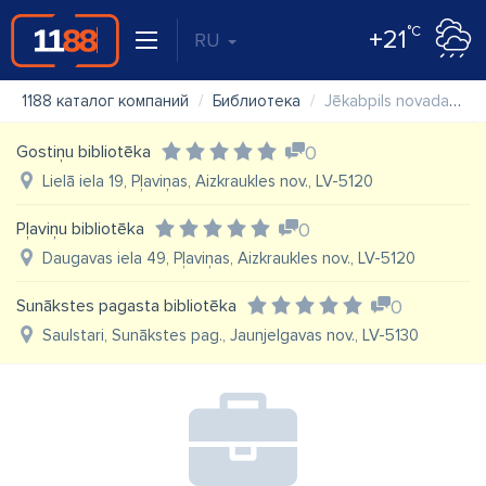
°C
+21
RU
1188 каталог компаний
Библиотека
Jēkabpils novada Biržu bibliotēka
Gostiņu bibliotēka
0
Lielā iela 19, Pļaviņas, Aizkraukles nov., LV-5120
Pļaviņu bibliotēka
0
Daugavas iela 49, Pļaviņas, Aizkraukles nov., LV-5120
Sunākstes pagasta bibliotēka
0
Saulstari, Sunākstes pag., Jaunjelgavas nov., LV-5130