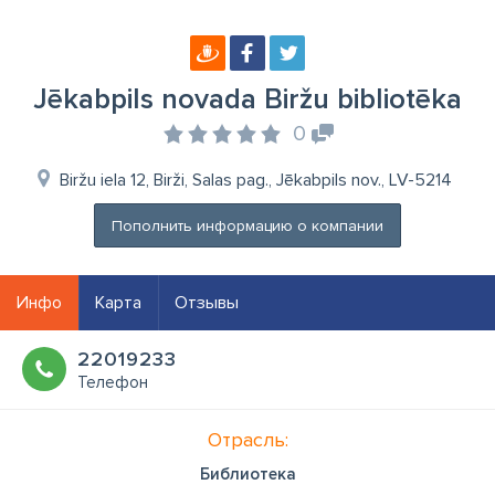
Jēkabpils novada Biržu bibliotēka
0
Biržu iela 12, Birži, Salas pag., Jēkabpils nov., LV-5214
Пополнить информацию о компании
Инфо
Карта
Отзывы
22019233
Телефон
Отрасль:
Библиотека