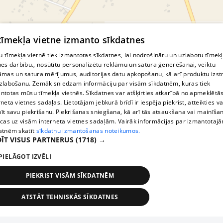
© MapTiler
© OpenStreetMap contributors
 tīmekļa vietne izmanto sīkdatnes
 tīmekļa vietnē tiek izmantotas sīkdatnes, lai nodrošinātu un uzlabotu tīmek
nes darbību., nosūtītu personalizētu reklāmu un satura ģenerēšanai, veiktu
āmas un satura mērījumus, auditorijas datu apkopošanu, kā arī produktu izst
zlabošanu. Zemāk sniedzam informāciju par visām sīkdatnēm, kuras tiek
ntotas mūsu tīmekļa vietnēs. Sīkdatnes var atšķirties atkarībā no apmeklētā
rneta vietnes sadaļas. Lietotājam jebkurā brīdī ir iespēja piekrist, atteikties va
īt savu piekrišanu. Piekrišanas sniegšana, kā arī tās atsaukšana vai mainīša
ecas uz visām interneta vietnes sadaļām. Vairāk informācijas par izmantotaj
atnēm skatīt
sīkdatņu izmantošanas noteikumos.
ĪT VISUS PARTNERUS
(1718) →
PIELĀGOT IZVĒLI
PIEKRIST VISĀM SĪKDATNĒM
ATSTĀT TEHNISKĀS SĪKDATNES
TEHNISKĀS/OBLIGĀTĀS
STATISTIKAS
MĒRĶĒŠANA