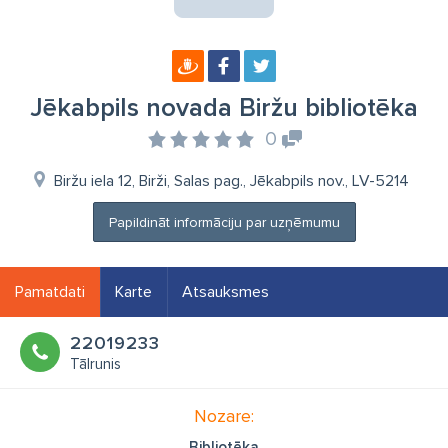
Jēkabpils novada Biržu bibliotēka
0
Biržu iela 12, Birži, Salas pag., Jēkabpils nov., LV-5214
Papildināt informāciju par uzņēmumu
Pamatdati
Karte
Atsauksmes
22019233
Tālrunis
Nozare:
Bibliotēka