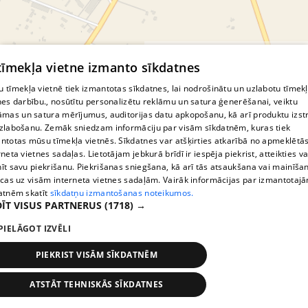
© MapTiler
© OpenStreetMap contributors
 tīmekļa vietne izmanto sīkdatnes
 tīmekļa vietnē tiek izmantotas sīkdatnes, lai nodrošinātu un uzlabotu tīmek
nes darbību., nosūtītu personalizētu reklāmu un satura ģenerēšanai, veiktu
āmas un satura mērījumus, auditorijas datu apkopošanu, kā arī produktu izst
zlabošanu. Zemāk sniedzam informāciju par visām sīkdatnēm, kuras tiek
ntotas mūsu tīmekļa vietnēs. Sīkdatnes var atšķirties atkarībā no apmeklētā
rneta vietnes sadaļas. Lietotājam jebkurā brīdī ir iespēja piekrist, atteikties va
īt savu piekrišanu. Piekrišanas sniegšana, kā arī tās atsaukšana vai mainīša
ecas uz visām interneta vietnes sadaļām. Vairāk informācijas par izmantotaj
atnēm skatīt
sīkdatņu izmantošanas noteikumos.
ĪT VISUS PARTNERUS
(1718) →
PIELĀGOT IZVĒLI
PIEKRIST VISĀM SĪKDATNĒM
ATSTĀT TEHNISKĀS SĪKDATNES