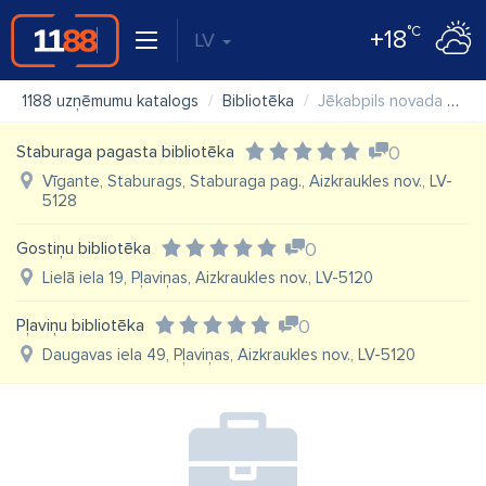
°C
+18
LV
1188 uzņēmumu katalogs
Bibliotēka
Jēkabpils novada Biržu bibliotēka
Staburaga pagasta bibliotēka
0
Vīgante, Staburags, Staburaga pag., Aizkraukles nov., LV-
5128
Gostiņu bibliotēka
0
Lielā iela 19, Pļaviņas, Aizkraukles nov., LV-5120
Pļaviņu bibliotēka
0
Daugavas iela 49, Pļaviņas, Aizkraukles nov., LV-5120