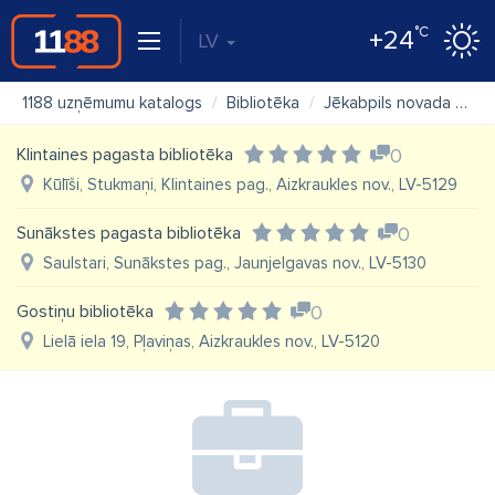
°C
+24
LV
1188 uzņēmumu katalogs
Bibliotēka
Jēkabpils novada Biržu bibliotēka
Klintaines pagasta bibliotēka
0
Kūlīši, Stukmaņi, Klintaines pag., Aizkraukles nov., LV-5129
Sunākstes pagasta bibliotēka
0
Saulstari, Sunākstes pag., Jaunjelgavas nov., LV-5130
Gostiņu bibliotēka
0
Lielā iela 19, Pļaviņas, Aizkraukles nov., LV-5120