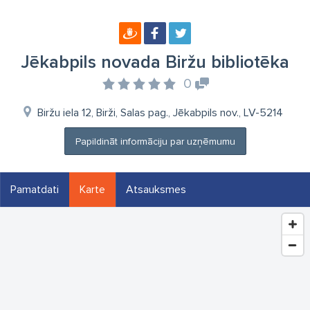
Jēkabpils novada Biržu bibliotēka
0
Biržu iela 12, Birži, Salas pag., Jēkabpils nov., LV-5214
Papildināt informāciju par uzņēmumu
Pamatdati
Karte
Atsauksmes