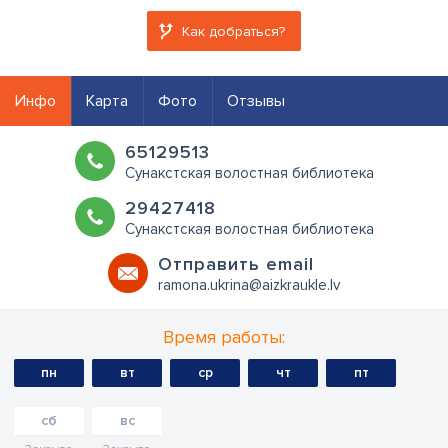
Как добраться?
Инфо
Карта
Фото
Отзывы
65129513
Сунакстская волостная библиотека
29427418
Сунакстская волостная библиотека
Oтправить email
ramona.ukrina@aizkraukle.lv
Время работы:
пн
вт
ср
чт
пт
сб
вс