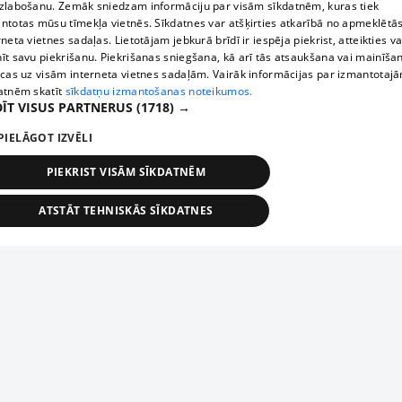
zlabošanu. Zemāk sniedzam informāciju par visām sīkdatnēm, kuras tiek
ntotas mūsu tīmekļa vietnēs. Sīkdatnes var atšķirties atkarībā no apmeklētā
rneta vietnes sadaļas. Lietotājam jebkurā brīdī ir iespēja piekrist, atteikties va
īt savu piekrišanu. Piekrišanas sniegšana, kā arī tās atsaukšana vai mainīša
ecas uz visām interneta vietnes sadaļām. Vairāk informācijas par izmantotaj
atnēm skatīt
sīkdatņu izmantošanas noteikumos.
ĪT VISUS PARTNERUS
(1718) →
PIELĀGOT IZVĒLI
PIEKRIST VISĀM SĪKDATNĒM
ATSTĀT TEHNISKĀS SĪKDATNES
TEHNISKĀS/OBLIGĀTĀS
STATISTIKAS
MĒRĶĒŠANA
FUNKCIONĀLĀS
NEKLASIFICĒTĀS
ehniskās/obligātās
Statistikas
Mērķēšana
Funkcionālās
Neklasificēt
niskās/obligātās sīkdatnes nepieciešamas, lai lietotājs varētu brīvi apmeklēt un pārlūk