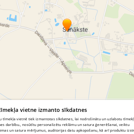
© MapTiler
© OpenStreetMap contributors
 tīmekļa vietne izmanto sīkdatnes
 tīmekļa vietnē tiek izmantotas sīkdatnes, lai nodrošinātu un uzlabotu tīmek
nes darbību., nosūtītu personalizētu reklāmu un satura ģenerēšanai, veiktu
āmas un satura mērījumus, auditorijas datu apkopošanu, kā arī produktu izst