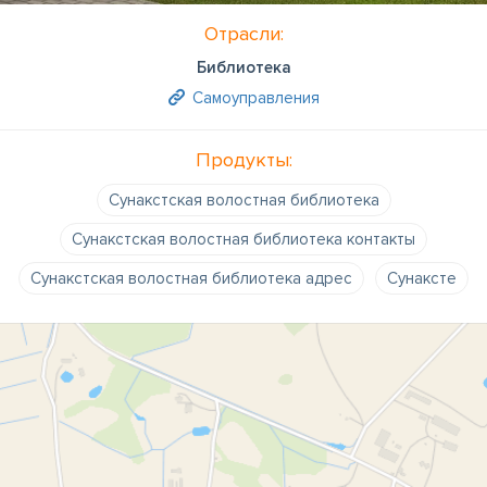
Отрасли:
Библиотека
Самоуправления
Продукты:
Сунакстская волостная библиотека
Сунакстская волостная библиотека контакты
Сунакстская волостная библиотека адрес
Сунаксте