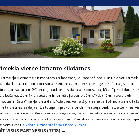
Сунакстская волостная библиотека
 tīmekļa vietne izmanto sīkdatnes
 tīmekļa vietnē tiek izmantotas sīkdatnes, lai nodrošinātu un uzlabotu tīmek
nes darbību., nosūtītu personalizētu reklāmu un satura ģenerēšanai, veiktu
āmas un satura mērījumus, auditorijas datu apkopošanu, kā arī produktu izst
zlabošanu. Zemāk sniedzam informāciju par visām sīkdatnēm, kuras tiek
ntotas mūsu tīmekļa vietnēs. Sīkdatnes var atšķirties atkarībā no apmeklētā
rneta vietnes sadaļas. Lietotājam jebkurā brīdī ir iespēja piekrist, atteikties va
īt savu piekrišanu. Piekrišanas sniegšana, kā arī tās atsaukšana vai mainīša
ecas uz visām interneta vietnes sadaļām. Vairāk informācijas par izmantotaj
atnēm skatīt
sīkdatņu izmantošanas noteikumos.
ĪT VISUS PARTNERUS
(1718) →