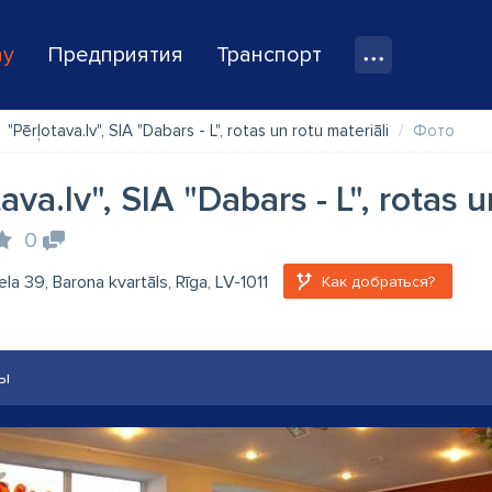
ay
Предприятия
Транспорт
"Pērļotava.lv", SIA "Dabars - L", rotas un rotu materiāli
Фото
ava.lv", SIA "Dabars - L", rotas u
0
ela 39, Barona kvartāls, Rīga, LV-1011
Как добраться?
ы