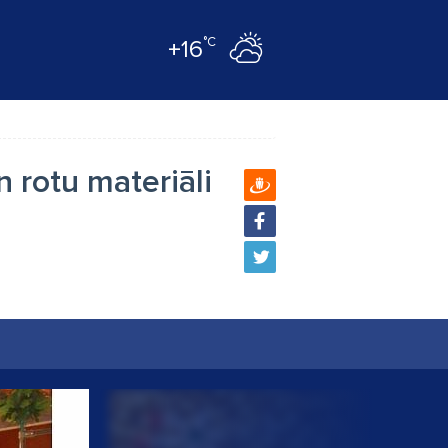
°C
+16
n rotu materiāli