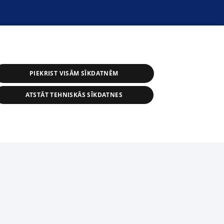
PIEKRIST VISĀM SĪKDATNĒM
ATSTĀT TEHNISKĀS SĪKDATNES
астичное распространение или
информации из баз данных 1188 в
строго запрещено. Также
tīmekļa vietne nevarēs pilnvērtīgi darboties un sniegt
автоматическое скачивание
Перепубликация любого материала,