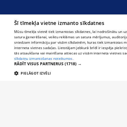
Šī tīmekļa vietne izmanto sīkdatnes
Mūsu tīmekļa vietnē tiek izmantotas sīkdatnes, lai nodrošinātu un u
satura ģenerēšanai, veiktu reklāmas un satura mērījumus, auditorij
sniedzam informāciju par visām sīkdatnēm, kuras tiek izmantotas mū
interneta vietnes sadaļas. Lietotājam jebkurā brīdī ir iespēja piekrist
tās atsaukšana vai mainīšana attiecas uz visām interneta vietnes s
sīkdatņu izmantošanas noteikumos.
RĀDĪT VISUS PARTNERUS
(1718) →
PIELĀGOT IZVĒLI
TEHNISKĀS/OBLIGĀTĀS
STATISTIKAS
M
Tehniskās/
Tehniskās/obligātās sīkdatnes nepieciešamas, lai lietotājs varētu brīvi apm
lietotājam nepieciešamo informāciju.
О нас
Предпр