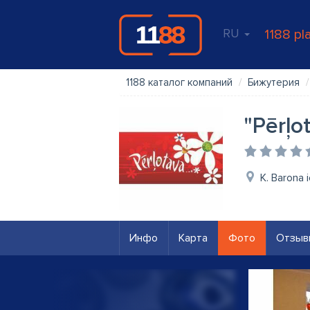
RU
1188 pl
1188 каталог компаний
Бижутерия
"Pērļot
K. Barona i
Инфо
Карта
Фото
Отзыв