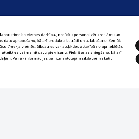
zlabotu tīmekļa vietnes darbību., nosūtītu personalizētu reklāmu un
as datu apkopošanu, kā arī produktu izstrādi un uzlabošanu. Zemāk
su tīmekļa vietnēs. Sīkdatnes var atšķirties atkarībā no apmeklētās
, atteikties vai mainīt savu piekrišanu. Piekrišanas sniegšana, kā arī
adaļām. Vairāk informācijas par izmantotajām sīkdatnēm skatīt
ĒRĶĒŠANA
FUNKCIONĀLĀS
NEKLASIFICĒTĀS
Полное или ч
obligātās
Statistikas
Mērķēšana
Funkcionālās
Neklasificētās
копирование 
любой форме 
eklēt un pārlūkot tīmekļa vietni un izmantot tās piedāvātās iespējas. Bez šīm sīkdatnēm 
запрещается 
иятия
В кинотеатрах
информации. 