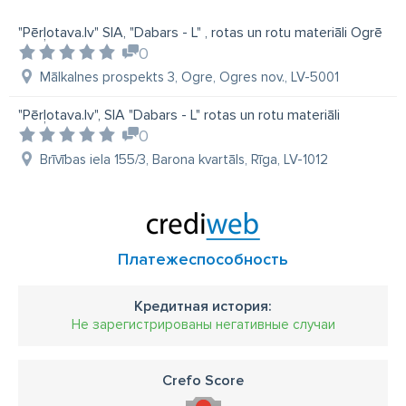
"Pērļotava.lv" SIA, "Dabars - L" , rotas un rotu materiāli Ogrē
0
Mālkalnes prospekts 3, Ogre, Ogres nov., LV-5001
"Pērļotava.lv", SIA "Dabars - L" rotas un rotu materiāli
0
Brīvības iela 155/3, Barona kvartāls, Rīga, LV-1012
Платежеспособность
Кредитная история:
Не зарегистрированы негативные случаи
Crefo Score