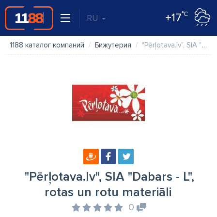
°C
+17
RU
1188 каталог компаний
Бижутерия
"Pērļotava.lv", SIA "Dabars - L", rotas un rotu materiāli
"Pērļotava.lv", SIA "Dabars - L",
rotas un rotu materiāli
0