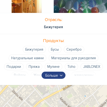
Отрасль:
Бижутерия
Продукты:
Бижутерия
Бусы
Серебро
Натуральные камни
Материалы для рукоделия
Подарки
Пряжа
Мулине
Toho
JABLONEX
Войлок
Жемчуг
бусинки
жемчужины
Больше
Украшения
украшения
ювелирные материалы
Материалы бисероплетения