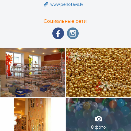
www.perlotava.lv
Социальные сети:
8
фото