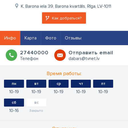
K. Barona iela 39, Barona kvartāls, Rīga, LV-1011
Как добраться?
Инфо
Карта
Фото
Отзывы
27440000
Oтправить email
Телефон
dabars@tvnet.lv
Время работы:
пн
вт
ср
чт
пт
10
19
10
19
10
19
10
19
10
19
сб
вс
10
16
Закрыто