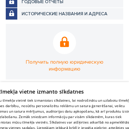
ГОДОВЫЕ ОТЧЕТЫ
ИСТОРИЧЕСКИЕ НАЗВАНИЯ И АДРЕСА
Получить полную юридическую
информацию
 tīmekļa vietne izmanto sīkdatnes
 tīmekļa vietnē tiek izmantotas sīkdatnes, lai nodrošinātu un uzlabotu tīmek
nes darbību., nosūtītu personalizētu reklāmu un satura ģenerēšanai, veiktu
āmas un satura mērījumus, auditorijas datu apkopošanu, kā arī produktu izst
zlabošanu. Zemāk sniedzam informāciju par visām sīkdatnēm, kuras tiek
ntotas mūsu tīmekļa vietnēs. Sīkdatnes var atšķirties atkarībā no apmeklētā
rneta vietnes sadaļas. Lietotājam jebkurā brīdī ir iespēja piekrist, atteikties va