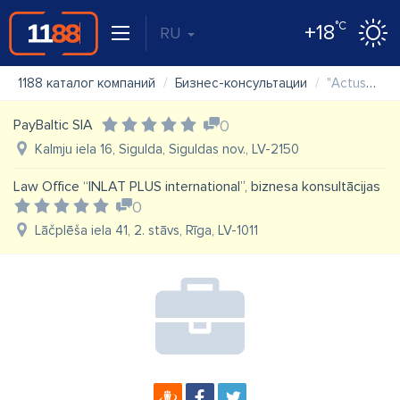
°C
+18
RU
1188 каталог компаний
Бизнес-консультации
"ActusQ" SIA
PayBaltic SIA
0
Kalmju iela 16, Sigulda, Siguldas nov., LV-2150
Law Office “INLAT PLUS international”, biznesa konsultācijas
0
Lāčplēša iela 41, 2. stāvs, Rīga, LV-1011