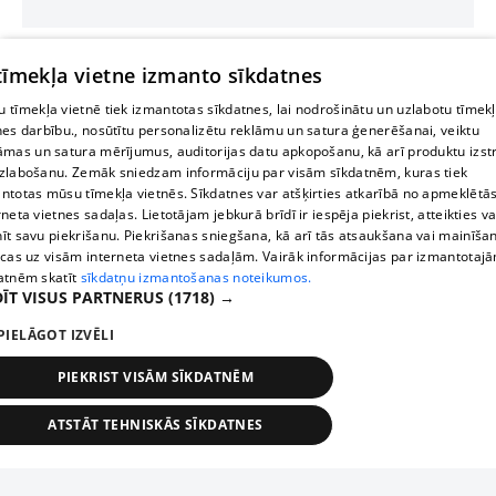
 tīmekļa vietne izmanto sīkdatnes
 tīmekļa vietnē tiek izmantotas sīkdatnes, lai nodrošinātu un uzlabotu tīmek
nes darbību., nosūtītu personalizētu reklāmu un satura ģenerēšanai, veiktu
āmas un satura mērījumus, auditorijas datu apkopošanu, kā arī produktu izst
zlabošanu. Zemāk sniedzam informāciju par visām sīkdatnēm, kuras tiek
ntotas mūsu tīmekļa vietnēs. Sīkdatnes var atšķirties atkarībā no apmeklētā
rneta vietnes sadaļas. Lietotājam jebkurā brīdī ir iespēja piekrist, atteikties va
īt savu piekrišanu. Piekrišanas sniegšana, kā arī tās atsaukšana vai mainīša
ecas uz visām interneta vietnes sadaļām. Vairāk informācijas par izmantotaj
atnēm skatīt
sīkdatņu izmantošanas noteikumos.
ĪT VISUS PARTNERUS
(1718) →
PIELĀGOT IZVĒLI
PIEKRIST VISĀM SĪKDATNĒM
ATSTĀT TEHNISKĀS SĪKDATNES
TEHNISKĀS/OBLIGĀTĀS
STATISTIKAS
MĒRĶĒŠANA