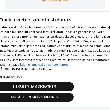
информацию
 tīmekļa vietne izmanto sīkdatnes
 tīmekļa vietnē tiek izmantotas sīkdatnes, lai nodrošinātu un uzlabotu tīmek
nes darbību., nosūtītu personalizētu reklāmu un satura ģenerēšanai, veiktu
āmas un satura mērījumus, auditorijas datu apkopošanu, kā arī produktu izst
zlabošanu. Zemāk sniedzam informāciju par visām sīkdatnēm, kuras tiek
ntotas mūsu tīmekļa vietnēs. Sīkdatnes var atšķirties atkarībā no apmeklētā
rneta vietnes sadaļas. Lietotājam jebkurā brīdī ir iespēja piekrist, atteikties va
īt savu piekrišanu. Piekrišanas sniegšana, kā arī tās atsaukšana vai mainīša
ecas uz visām interneta vietnes sadaļām. Vairāk informācijas par izmantotaj
atnēm skatīt
sīkdatņu izmantošanas noteikumos.
ĪT VISUS PARTNERUS
(1718) →
PIELĀGOT IZVĒLI
PIEKRIST VISĀM SĪKDATNĒM
ATSTĀT TEHNISKĀS SĪKDATNES
TEHNISKĀS/OBLIGĀTĀS
STATISTIKAS
MĒRĶĒŠANA