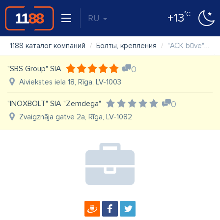
°C
+13
RU
1188 каталог компаний
Болты, крепления
"ACK būve" SIA veikals
"SBS Group" SIA
0
Aiviekstes iela 18, Rīga, LV-1003
"INOXBOLT" SIA "Zemdega"
0
Zvaigznāja gatve 2a, Rīga, LV-1082