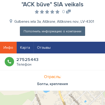
"ACK būve" SIA veikals
0
Gulbenes iela 3a, Alūksne, Alūksnes nov., LV-4301
Пополнить информацию о компании
Инфо
Карта
Отзывы
27525443
Телефон
Отрасль:
Болты, крепления