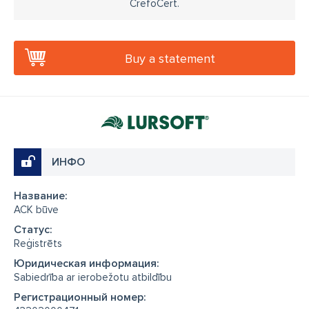
CrefoCert.
Buy a statement
ИНФО
Название:
ACK būve
Cтатус:
Reģistrēts
Юридическая информация:
Sabiedrība ar ierobežotu atbildību
Регистрационный номер: