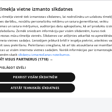
 tīmekļa vietne izmanto sīkdatnes
 tīmekļa vietnē tiek izmantotas sīkdatnes, lai nodrošinātu un uzlabotu tīmek
nes darbību., nosūtītu personalizētu reklāmu un satura ģenerēšanai, veiktu
āmas un satura mērījumus, auditorijas datu apkopošanu, kā arī produktu izst
zlabošanu. Zemāk sniedzam informāciju par visām sīkdatnēm, kuras tiek
ntotas mūsu tīmekļa vietnēs. Sīkdatnes var atšķirties atkarībā no apmeklētā
rneta vietnes sadaļas. Lietotājam jebkurā brīdī ir iespēja piekrist, atteikties va
īt savu piekrišanu. Piekrišanas sniegšana, kā arī tās atsaukšana vai mainīša
ecas uz visām interneta vietnes sadaļām. Vairāk informācijas par izmantotaj
atnēm skatīt
sīkdatņu izmantošanas noteikumos.
ĪT VISUS PARTNERUS
(1718) →
PIELĀGOT IZVĒLI
PIEKRIST VISĀM SĪKDATNĒM
ATSTĀT TEHNISKĀS SĪKDATNES
TEHNISKĀS/OBLIGĀTĀS
STATISTIKAS
MĒRĶĒŠANA
FUNKCIONĀLĀS
NEKLASIFICĒTĀS