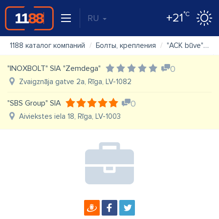
°C
+21
RU
1188 каталог компаний
Болты, крепления
"ACK būve" SIA veikals
"INOXBOLT" SIA "Zemdega"
0
Zvaigznāja gatve 2a, Rīga, LV-1082
"SBS Group" SIA
0
Aiviekstes iela 18, Rīga, LV-1003