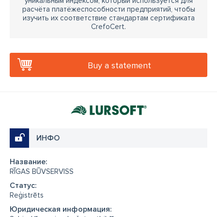
уникальным индексом, который используется для
расчёта платёжеспособности предприятий, чтобы
изучить их соответствие стандартам сертификата
CrefoCert.
Buy a statement
ИНФО
Название:
RĪGAS BŪVSERVISS
Cтатус:
Reģistrēts
Юридическая информация: