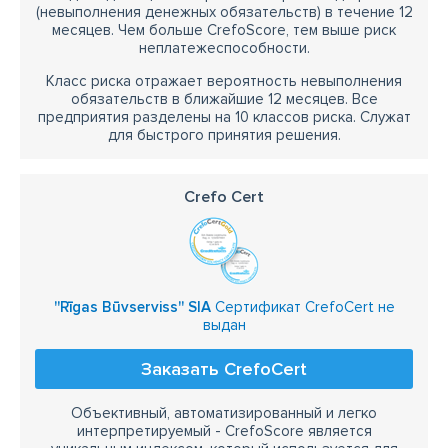
(невыполнения денежных обязательств) в течение 12
месяцев. Чем больше CrefoScore, тем выше риск
неплатежеспособности.
Класс риска отражает вероятность невыполнения
обязательств в ближайшие 12 месяцев. Все
предприятия разделены на 10 классов риска. Служат
для быстрого принятия решения.
Crefo Cert
''Rīgas Būvserviss'' SIA
Сертификат CrefoCert не
выдан
Заказать CrefoCert
Объективный, автоматизированный и легко
интерпретируемый - CrefoScore является