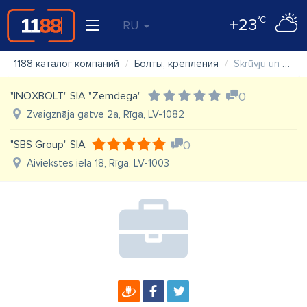
°C
+23
RU
1188 каталог компаний
Болты, крепления
Skrūvju un stiprinājumu veikals ''Rīgas Būvserviss'' SIA
"INOXBOLT" SIA "Zemdega"
0
Zvaigznāja gatve 2a, Rīga, LV-1082
"SBS Group" SIA
0
Aiviekstes iela 18, Rīga, LV-1003