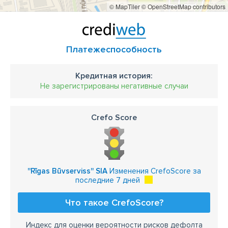
© MapTiler
© OpenStreetMap contributors
Платежеспособность
Кредитная история:
Не зарегистрированы негативные случаи
Crefo Score
''Rīgas Būvserviss'' SIA
Изменения CrefoScore за
последние 7 дней
Что такое CrefoScore?
Индекс для оценки вероятности рисков дефолта