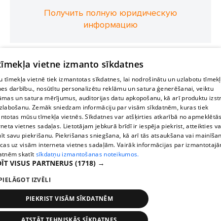
Получить полную юридическую
информацию
 tīmekļa vietne izmanto sīkdatnes
 tīmekļa vietnē tiek izmantotas sīkdatnes, lai nodrošinātu un uzlabotu tīmek
nes darbību., nosūtītu personalizētu reklāmu un satura ģenerēšanai, veiktu
āmas un satura mērījumus, auditorijas datu apkopošanu, kā arī produktu izst
zlabošanu. Zemāk sniedzam informāciju par visām sīkdatnēm, kuras tiek
ntotas mūsu tīmekļa vietnēs. Sīkdatnes var atšķirties atkarībā no apmeklētā
rneta vietnes sadaļas. Lietotājam jebkurā brīdī ir iespēja piekrist, atteikties va
īt savu piekrišanu. Piekrišanas sniegšana, kā arī tās atsaukšana vai mainīša
ecas uz visām interneta vietnes sadaļām. Vairāk informācijas par izmantotaj
atnēm skatīt
sīkdatņu izmantošanas noteikumos.
ĪT VISUS PARTNERUS
(1718) →
PIELĀGOT IZVĒLI
PIEKRIST VISĀM SĪKDATNĒM
ATSTĀT TEHNISKĀS SĪKDATNES