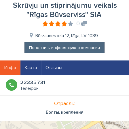
Skrūvju un stiprinājumu veikals
''Rīgas Būvserviss'' SIA
0
Bērzaunes iela 12, Rīga, LV-1039
Пополнить информацию о компании
Инфо
Карта
Отзывы
22335731
Телефон
Отрасль:
Болты, крепления