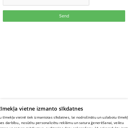
Send
 tīmekļa vietne izmanto sīkdatnes
 tīmekļa vietnē tiek izmantotas sīkdatnes, lai nodrošinātu un uzlabotu tīmek
nes darbību., nosūtītu personalizētu reklāmu un satura ģenerēšanai, veiktu