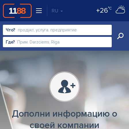
°C
+26
RU
Что?
Где?
Дополни информацию о
своей компании