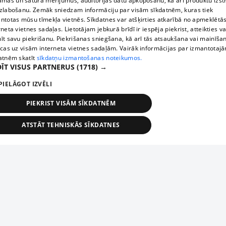
āmas un satura mērījumus, auditorijas datu apkopošanu, kā arī produktu izst
zlabošanu. Zemāk sniedzam informāciju par visām sīkdatnēm, kuras tiek
ntotas mūsu tīmekļa vietnēs. Sīkdatnes var atšķirties atkarībā no apmeklētā
rneta vietnes sadaļas. Lietotājam jebkurā brīdī ir iespēja piekrist, atteikties va
īt savu piekrišanu. Piekrišanas sniegšana, kā arī tās atsaukšana vai mainīša
ecas uz visām interneta vietnes sadaļām. Vairāk informācijas par izmantotaj
atnēm skatīt
sīkdatņu izmantošanas noteikumos.
ĪT VISUS PARTNERUS
(1718) →
PIELĀGOT IZVĒLI
PIEKRIST VISĀM SĪKDATNĒM
ATSTĀT TEHNISKĀS SĪKDATNES
TEHNISKĀS/OBLIGĀTĀS
STATISTIKAS
MĒRĶĒŠANA
FUNKCIONĀLĀS
NEKLASIFICĒTĀS
ehniskās/obligātās
Statistikas
Mērķēšana
Funkcionālās
Neklasificēt