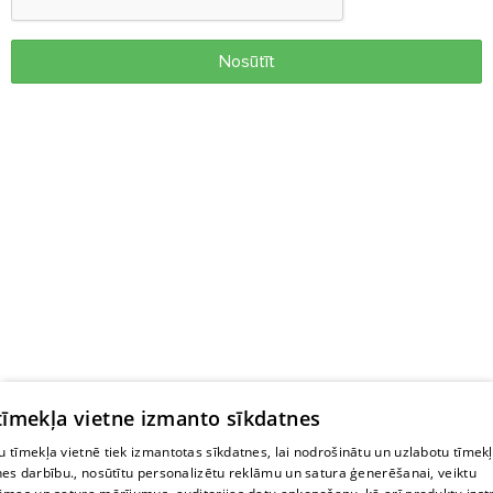
Nosūtīt
 tīmekļa vietne izmanto sīkdatnes
 tīmekļa vietnē tiek izmantotas sīkdatnes, lai nodrošinātu un uzlabotu tīmek
nes darbību., nosūtītu personalizētu reklāmu un satura ģenerēšanai, veiktu