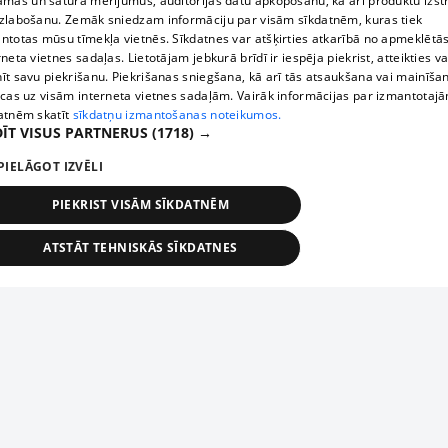
āmas un satura mērījumus, auditorijas datu apkopošanu, kā arī produktu izst
zlabošanu. Zemāk sniedzam informāciju par visām sīkdatnēm, kuras tiek
ntotas mūsu tīmekļa vietnēs. Sīkdatnes var atšķirties atkarībā no apmeklētā
rneta vietnes sadaļas. Lietotājam jebkurā brīdī ir iespēja piekrist, atteikties va
īt savu piekrišanu. Piekrišanas sniegšana, kā arī tās atsaukšana vai mainīša
ecas uz visām interneta vietnes sadaļām. Vairāk informācijas par izmantotaj
atnēm skatīt
sīkdatņu izmantošanas noteikumos.
ĪT VISUS PARTNERUS
(1718) →
PIELĀGOT IZVĒLI
PIEKRIST VISĀM SĪKDATNĒM
ATSTĀT TEHNISKĀS SĪKDATNES
TEHNISKĀS/OBLIGĀTĀS
STATISTIKAS
MĒRĶĒŠANA
FUNKCIONĀLĀS
NEKLASIFICĒTĀS
ehniskās/obligātās
Statistikas
Mērķēšana
Funkcionālās
Neklasificēt