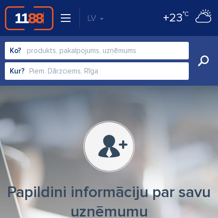
°C
+23
LV
Ko?
Kur?
Papildini informāciju par savu
uzņēmumu