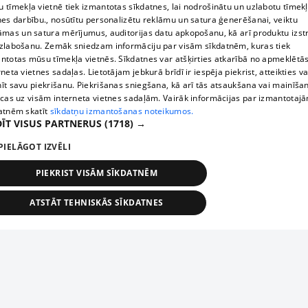
 tīmekļa vietnē tiek izmantotas sīkdatnes, lai nodrošinātu un uzlabotu tīmek
nes darbību., nosūtītu personalizētu reklāmu un satura ģenerēšanai, veiktu
āmas un satura mērījumus, auditorijas datu apkopošanu, kā arī produktu izst
zlabošanu. Zemāk sniedzam informāciju par visām sīkdatnēm, kuras tiek
ntotas mūsu tīmekļa vietnēs. Sīkdatnes var atšķirties atkarībā no apmeklētā
rneta vietnes sadaļas. Lietotājam jebkurā brīdī ir iespēja piekrist, atteikties va
īt savu piekrišanu. Piekrišanas sniegšana, kā arī tās atsaukšana vai mainīša
ecas uz visām interneta vietnes sadaļām. Vairāk informācijas par izmantotaj
atnēm skatīt
sīkdatņu izmantošanas noteikumos.
ĪT VISUS PARTNERUS
(1718) →
PIELĀGOT IZVĒLI
PIEKRIST VISĀM SĪKDATNĒM
ATSTĀT TEHNISKĀS SĪKDATNES
TEHNISKĀS/OBLIGĀTĀS
STATISTIKAS
MĒRĶĒŠANA
FUNKCIONĀLĀS
NEKLASIFICĒTĀS