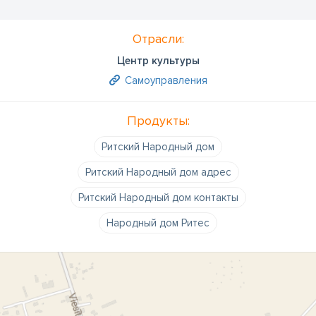
Отрасли:
Центр культуры
Самоуправления
Продукты:
Ритский Народный дом
Ритский Народный дом адрес
Ритский Народный дом контакты
Народный дом Ритес