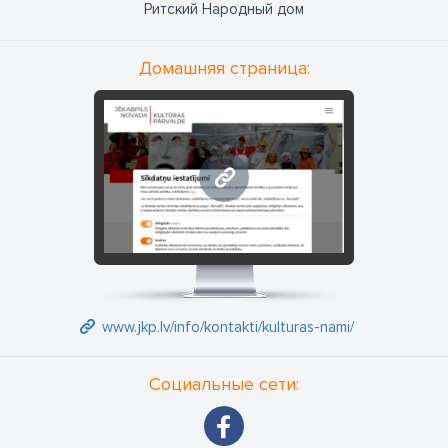
Ритский Народный дом
Домашняя страница:
www.jkp.lv
www.jkp.lv/info/kontakti/kulturas-nami/
Социальные сети: