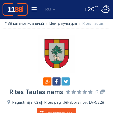
°C
+20
RU
1188 каталог компаний
Центр культуры
Rites Tautas nams
Rites Tautas nams
0
Pagastmāja, Cīruļi, Rites pag., Jēkabpils nov., LV-5228
Как добраться?