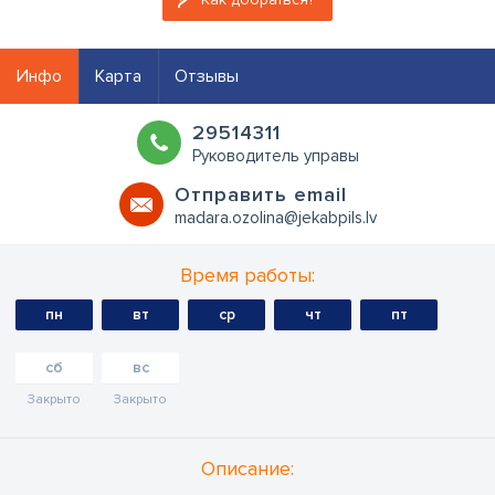
Инфо
Карта
Отзывы
29514311
Руководитель управы
Oтправить email
madara.ozolina@jekabpils.lv
Время работы:
пн
вт
ср
чт
пт
сб
вс
Закрыто
Закрыто
Oписание: