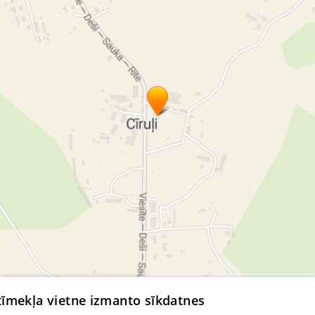
© MapTiler
© OpenStreetMap contributors
 tīmekļa vietne izmanto sīkdatnes