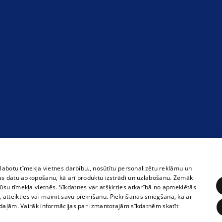
zlabotu tīmekļa vietnes darbību., nosūtītu personalizētu reklāmu un
as datu apkopošanu, kā arī produktu izstrādi un uzlabošanu. Zemāk
su tīmekļa vietnēs. Sīkdatnes var atšķirties atkarībā no apmeklētās
, atteikties vai mainīt savu piekrišanu. Piekrišanas sniegšana, kā arī
adaļām. Vairāk informācijas par izmantotajām sīkdatnēm skatīt