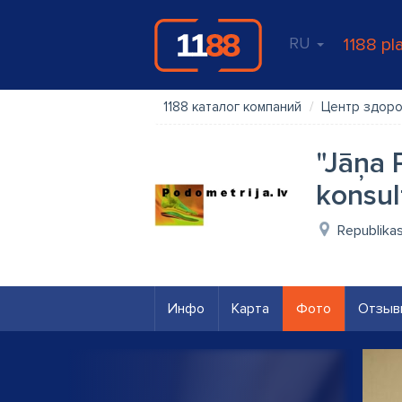
RU
1188 pl
1188 каталог компаний
Центр здор
"Jāņa 
konsul
Republikas 
Инфо
Карта
Фото
Отзыв