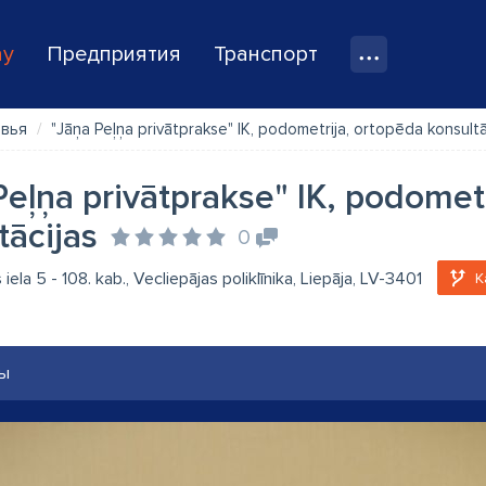
ay
Предприятия
Транспорт
овья
"Jāņa Peļņa privātprakse" IK, podometrija, ortopēda konsultā
Peļņa privātprakse" IK, podomet
tācijas
0
iela 5 - 108. kab., Vecliepājas poliklīnika, Liepāja, LV-3401
К
ы