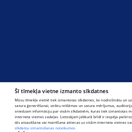
Šī tīmekļa vietne izmanto sīkdatnes
Mūsu tīmekļa vietnē tiek izmantotas sīkdatnes, lai nodrošinātu un u
satura ģenerēšanai, veiktu reklāmas un satura mērījumus, auditorij
sniedzam informāciju par visām sīkdatnēm, kuras tiek izmantotas mū
interneta vietnes sadaļas. Lietotājam jebkurā brīdī ir iespēja piekrist
tās atsaukšana vai mainīšana attiecas uz visām interneta vietnes s
sīkdatņu izmantošanas noteikumos.