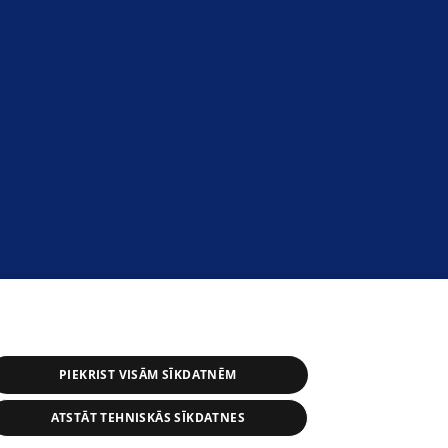
PIEKRIST VISĀM SĪKDATNĒM
ATSTĀT TEHNISKĀS SĪKDATNES