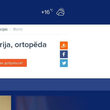
°C
+16
cijas
Фото
rija, ortopēda
ак добраться?