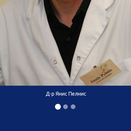
Д-р Янис Пелнис