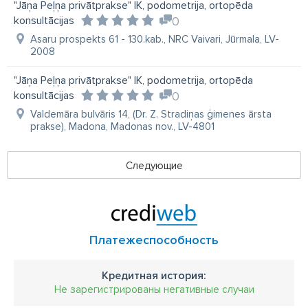
"Jāņa Peļņa privātprakse" IK, podometrija, ortopēda
konsultācijas
0
Asaru prospekts 61 - 130.kab., NRC Vaivari, Jūrmala, LV-
2008
"Jāņa Peļņa privātprakse" IK, podometrija, ortopēda
konsultācijas
0
Valdemāra bulvāris 14, (Dr. Z. Stradiņas ģimenes ārsta
prakse), Madona, Madonas nov., LV-4801
Следующие
Платежеспособность
Кредитная история:
Не зарегистрированы негативные случаи