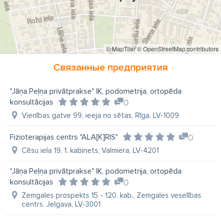
© MapTiler
© OpenStreetMap contributors
Связанные предприятия
"Jāņa Peļņa privātprakse" IK, podometrija, ortopēda
konsultācijas
0
Vienības gatve 99, ieeja no sētas, Rīga, LV-1009
Fizioterapijas centrs "ALA[K]RIS"
0
Cēsu iela 19, 1. kabinets, Valmiera, LV-4201
"Jāņa Peļņa privātprakse" IK, podometrija, ortopēda
konsultācijas
0
Zemgales prospekts 15 - 120. kab., Zemgales veselības
centrs, Jelgava, LV-3001