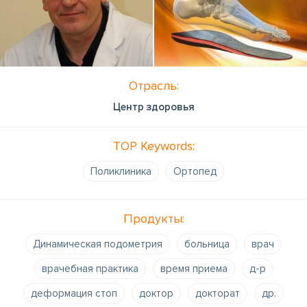
Отрасль:
Центр здоровья
TOP Keywords:
Поликлиника
Oртопед
Продукты:
Динамическая подометрия
больница
врач
врачебная практика
время приема
д-р
деформация стоп
доктор
докторат
др.