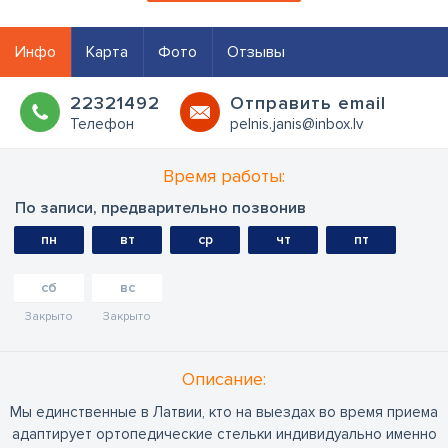
Инфо
Карта
Фото
Отзывы
22321492
Oтправить email
Телефон
pelnis.janis@inbox.lv
Время работы:
По записи, предварительно позвонив
пн
вт
ср
чт
пт
сб
вс
Закрыто
Закрыто
Oписание:
Мы единственные в Латвии, кто на выездах во время приема
адаптирует ортопедические стельки индивидуально именно