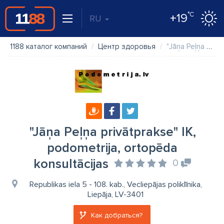
°C
+19
RU
1188 каталог компаний
Центр здоровья
"Jāņa Peļņa privātprakse" IK, podometrija, ortopēda konsultācijas
"Jāņa Peļņa privātprakse" IK,
podometrija, ortopēda
konsultācijas
0
Republikas iela 5 - 108. kab., Vecliepājas poliklīnika,
Liepāja, LV-3401
Как добраться?