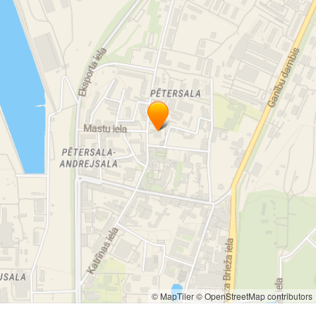
© MapTiler
© OpenStreetMap contributors