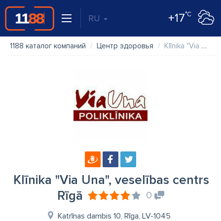
°C
+17
RU
1188 каталог компаний
Центр здоровья
Klīnika "Via Una", veselības centrs Rīgā
Klīnika "Via Una", veselības centrs
Rīgā
0
Katrīnas dambis 10, Rīga, LV-1045