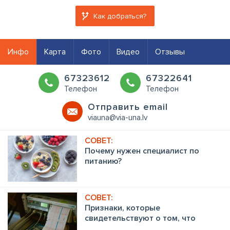
Как добраться?
Инфо
Карта
Фото
Видео
Отзывы
67323612
67322641
Телефон
Телефон
Oтправить email
viauna@via-una.lv
Почему нужен специалист по
питанию?
Признаки, которые
свидетельствуют о том, что
обязательно нужно