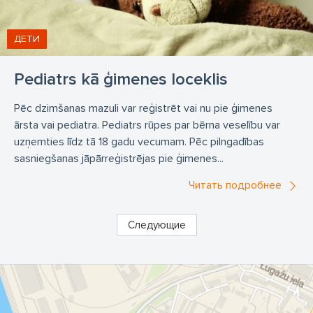
ДЕТИ
Pediatrs kā ģimenes loceklis
Pēc dzimšanas mazuli var reģistrēt vai nu pie ģimenes
ārsta vai pediatra. Pediatrs rūpes par bērna veselību var
uzņemties līdz tā 18 gadu vecumam. Pēc pilngadības
sasniegšanas jāpārreģistrējas pie ģimenes...
Читать подробнее
Следующие