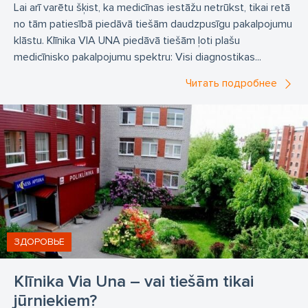
Lai arī varētu šķist, ka medicīnas iestāžu netrūkst, tikai retā
no tām patiesībā piedāvā tiešām daudzpusīgu pakalpojumu
klāstu. Klīnika VIA UNA piedāvā tiešām ļoti plašu
medicīnisko pakalpojumu spektru: Visi diagnostikas...
Читать подробнее
ЗДОРОВЬЕ
Klīnika Via Una – vai tiešām tikai
jūrniekiem?