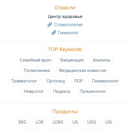
Отрасли:
Центр здоровья
Стоматология
Гинеколог
TOP Keywords:
Семейный врач
Вакцинация
Анализы
Поликлиника
Медицинская комиссия
Травматолог
Oртопед
ЛОР
Пневмонолог
Невролог
Педиатр
Пульмонолог
Продукты:
EKG
LOR
LORS
US
USG
USI