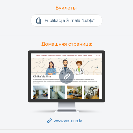
беременными.
В дневном стационаре проходят амбулаторные операции по
Буклеты:
гинекологии, хирургии, урологии, ортопедии,
офтальмологии, LOR, дерматологии.
Publikācija žurnālā "Ļubļu"
В реабилитационном отделении предлагают различные
виды массажа, процедуры физической и физиотерапии.
В отделении медицинских комиссий можно получить
Домашняя страница:
медицинское заключение по управлению транспортными
средствами,
для ношения оружия, работы на судах в море, а также
проведения обязательных проверок здоровья.
В кабинете вакцинации можно получить прививки всех
www.via-una.lv
видов, в том числе от редких тропических заболеваний.
В стоматологическом отделении - профилактика, лечение и
протезирование зубов.
Для нас важно, чтобы все, что связано с медицинским
обслуживанием, было сделано красиво и профессионально,
без очереди и строго конфиденциально.
Клиника ''Via Una'' работает со всеми полисами страхования
www.via-una.lv
здоровья.