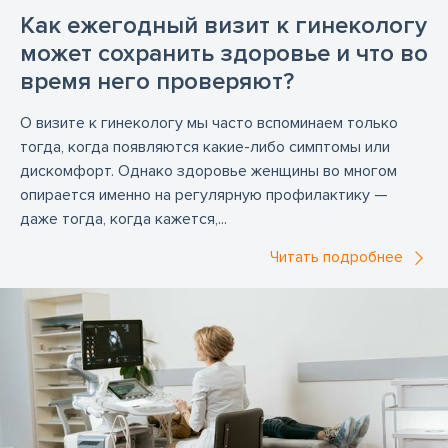
Как ежегодный визит к гинекологу
диагностика
диетолог
доктор
докторат
может сохранить здоровье и что во
доплерограф
доплерография
др.
время него проверяют?
кардиолог
кардиология
клиника
О визите к гинекологу мы часто вспоминаем только
колоноскопия
колоноскопия в Риге
тогда, когда появляются какие-либо симптомы или
дискомфорт. Однако здоровье женщины во многом
лаборатория
лечебная гимнастика
лор
опирается именно на регулярную профилактику —
массаж
медицинская комиссия
даже тогда, когда кажется,...
медицинская практика
медицинский центр
Читать подробнее
невролог
неврология
нефролог
нефрология
носовой врач
оздоровительный центр
ортопед
ортопедия
отоларинголог
отоларингология
офтальмолог
офтальмология
педиатр
педиатрия