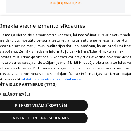
информацию
 tīmekļa vietne izmanto sīkdatnes
 tīmekļa vietnē tiek izmantotas sīkdatnes, lai nodrošinātu un uzlabotu tīmek
nes darbību., nosūtītu personalizētu reklāmu un satura ģenerēšanai, veiktu
āmas un satura mērījumus, auditorijas datu apkopošanu, kā arī produktu izst
zlabošanu. Zemāk sniedzam informāciju par visām sīkdatnēm, kuras tiek
ntotas mūsu tīmekļa vietnēs. Sīkdatnes var atšķirties atkarībā no apmeklētā
rneta vietnes sadaļas. Lietotājam jebkurā brīdī ir iespēja piekrist, atteikties va
īt savu piekrišanu. Piekrišanas sniegšana, kā arī tās atsaukšana vai mainīša
ecas uz visām interneta vietnes sadaļām. Vairāk informācijas par izmantotaj
atnēm skatīt
sīkdatņu izmantošanas noteikumos.
ĪT VISUS PARTNERUS
(1718) →
PIELĀGOT IZVĒLI
PIEKRIST VISĀM SĪKDATNĒM
ATSTĀT TEHNISKĀS SĪKDATNES