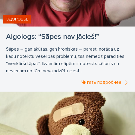
ЗДОРОВЬЕ
Algologs: “Sāpes nav jācieš!”
Sāpes – gan akūtas, gan hroniskas – parasti norāda uz
kādu noteiktu veselības problēmu, tās nemēdz parādīties
“vienkārši tāpat”. Ikvienām sāpēm ir noteikts cēlonis un
nevienam no tām nevajadzētu ciest...
Читать подробнее