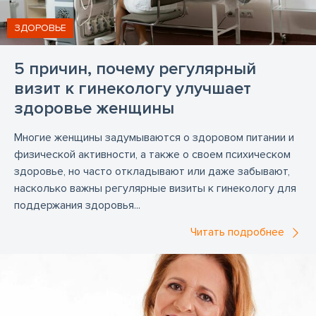
поликлиника
прививка от гриппа
ЗДОРОВЬЕ
прививка от клещевого энцефалита
процедуры
психиатр
психиатрия
реабилитация
рентген
5 причин, почему регулярный
визит к гинекологу улучшает
семейный врач
терапевт
здоровье женщины
терапия травматология
травматолог
узи
уролог
урология
ушной врач
Многие женщины задумываются о здоровом питании и
физической активности, а также о своем психическом
физиотерапевт
физиотерапевт в Риге
здоровье, но часто откладывают или даже забывают,
физиотерапия
физическая терапия
насколько важны регулярные визиты к гинекологу для
поддержания здоровья...
функциональная диагностика
хирург
хирургия
Читать подробнее
хороший дерматовенеролог
хороший кардиолог
хороший физиотерапевт
хороший эндекринолог
центр здоровья
шейный врач
эндокринолог
эндокринолог в Риге
эндокринология