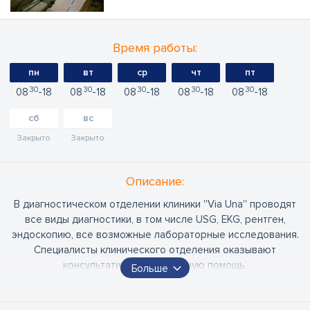
запланировать визит к
кардиологу
Время работы:
пн
вт
ср
чт
пт
30
30
30
30
30
08
18
08
18
08
18
08
18
08
18
сб
вс
Закрыто
Закрыто
Oписание:
В диагностическом отделении клиники ''Via Una'' проводят
все виды диагностики, в том числе USG, EKG, рентген,
эндоскопию, все возможные лабораторные исследования.
Специалисты клинического отделения оказывают
консультативную и лечебную помощь.
Больше
Гинекологи-специалисты по родам проводят диагностику и
лечение заболеваний женщин, наблюдение за