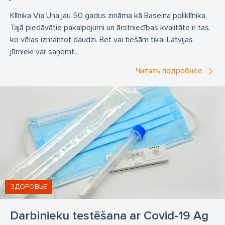
Klīnika Via Una jau 50 gadus zināma kā Baseina poliklīnika.
Tajā piedāvātie pakalpojumi un ārstniecības kvalitāte ir tas,
ko vēlas izmantot daudzi. Bet vai tiešām tikai Latvijas
jūrnieki var saņemt...
Читать подробнее
ЗДОРОВЬЕ
Darbinieku testēšana ar Covid-19 Ag