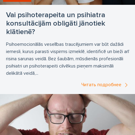
Vai psihoterapeita un psihiatra
konsultācijām obligāti jānotiek
klātienē?
Psihoemocionālās veselības traucējumiem var būt dažādi
iemesli, kurus parasti vispirms izmeklē, identificē un bieži arī
risina sarunas veidā. Bez šaubām, mūsdienās profesionāli
psihiatri un psihoterapeiti cilvēkus pieņem maksimāli
delikātā veidā,...
Читать подробнее