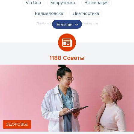
Via Una
Безрученко
Вакцинация
Ведмедовска
Диагностика
Лабораторные исследования
Больше
Обязательная проверка здоровья
Пурмале доктор
Реабилитация
Страусс
Туркина
Хирургия
алголог
алголог в Риге
алгология
анализы
1188 Советы
больница
вакцинирование
виауна
врач
врач боли
врачебная практика
время приема
гастроэнтерелог
гастроэнтерология
гинеколог
гинекология
глазной врач
д-р Пурмале
д-р Туркина
д-р. Безрученко
д-р. Ведмедовска
д-р. Страус
д-р..
дерматовенеролог
ЗДОРОВЬЕ
дерматовенеролог в Риге
дерматовенерология