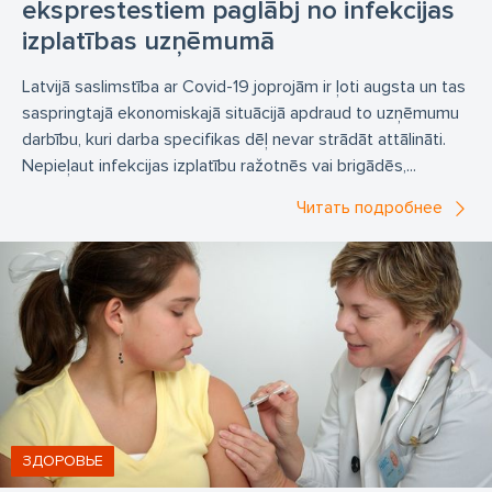
eksprestestiem paglābj no infekcijas
izplatības uzņēmumā
Latvijā saslimstība ar Covid-19 joprojām ir ļoti augsta un tas
saspringtajā ekonomiskajā situācijā apdraud to uzņēmumu
darbību, kuri darba specifikas dēļ nevar strādāt attālināti.
Nepieļaut infekcijas izplatību ražotnēs vai brigādēs,...
Читать подробнее
ЗДОРОВЬЕ