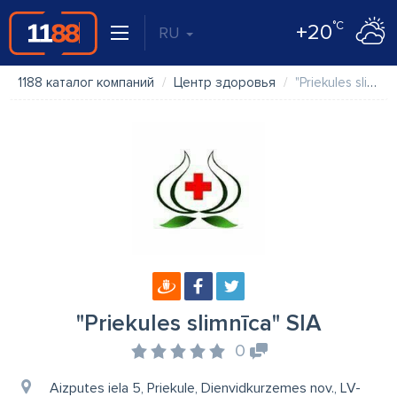
°C
+20
RU
1188 каталог компаний
Центр здоровья
"Priekules slimnīca" SIA
"Priekules slimnīca" SIA
0
Aizputes iela 5, Priekule, Dienvidkurzemes nov., LV-