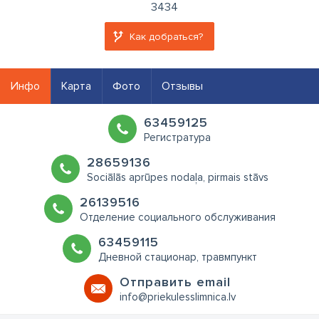
3434
Как добраться?
Инфо
Карта
Фото
Отзывы
63459125
Регистратура
28659136
Sociālās aprūpes nodaļa, pirmais stāvs
26139516
Отделение социального обслуживания
63459115
Дневной стационар, травмпункт
Oтправить email
info@priekulesslimnica.lv