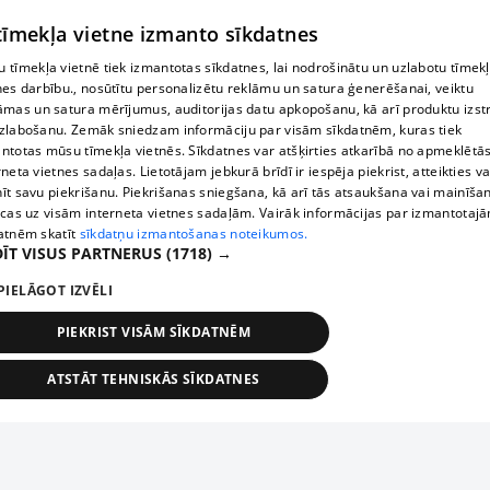
 tīmekļa vietne izmanto sīkdatnes
 tīmekļa vietnē tiek izmantotas sīkdatnes, lai nodrošinātu un uzlabotu tīmek
nes darbību., nosūtītu personalizētu reklāmu un satura ģenerēšanai, veiktu
āmas un satura mērījumus, auditorijas datu apkopošanu, kā arī produktu izst
zlabošanu. Zemāk sniedzam informāciju par visām sīkdatnēm, kuras tiek
ntotas mūsu tīmekļa vietnēs. Sīkdatnes var atšķirties atkarībā no apmeklētā
rneta vietnes sadaļas. Lietotājam jebkurā brīdī ir iespēja piekrist, atteikties va
īt savu piekrišanu. Piekrišanas sniegšana, kā arī tās atsaukšana vai mainīša
ecas uz visām interneta vietnes sadaļām. Vairāk informācijas par izmantotaj
atnēm skatīt
sīkdatņu izmantošanas noteikumos.
ĪT VISUS PARTNERUS
(1718) →
PIELĀGOT IZVĒLI
PIEKRIST VISĀM SĪKDATNĒM
ATSTĀT TEHNISKĀS SĪKDATNES
TEHNISKĀS/OBLIGĀTĀS
STATISTIKAS
MĒRĶĒŠANA
FUNKCIONĀLĀS
NEKLASIFICĒTĀS