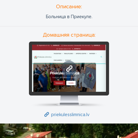
Oписание:
Больница в Приекуле.
Домашняя страница:
priekulesslimnica.lv
priekulesslimnica.lv