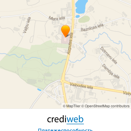
реабилитация
семейный врач
социального обслуживания
травматолог
травмпункт
травмпункт в Приекуле
узи
физиотерапевт
центр здоровья
© MapTiler
© OpenStreetMap contributors
Платежеспособность