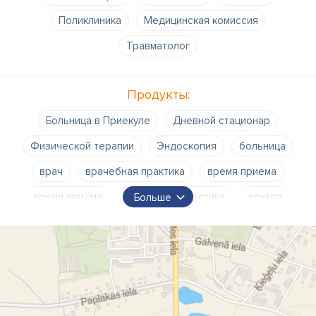
Поликлиника
Медицинская комиссия
Травматолог
Продукты:
Больница в Приекуле
Дневной стационар
Физической терапии
Эндоскопия
больница
врач
врачебная практика
время приема
время приёма
д-р
диагностика
доктор
Больше
докторат
др.
зубоврачебный кабинет
клиника
массажист
медицинская практика
медицинский центр
оздоровительный центр
поликлиника
практики семейных врачей