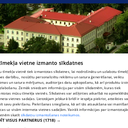
 tīmekļa vietne izmanto sīkdatnes
Приекульская больница
 tīmekļa vietnē tiek izmantotas sīkdatnes, lai nodrošinātu un uzlabotu tīmek
nes darbību., nosūtītu personalizētu reklāmu un satura ģenerēšanai, veiktu
āmas un satura mērījumus, auditorijas datu apkopošanu, kā arī produktu izst
zlabošanu. Zemāk sniedzam informāciju par visām sīkdatnēm, kuras tiek
ntotas mūsu tīmekļa vietnēs. Sīkdatnes var atšķirties atkarībā no apmeklētā
rneta vietnes sadaļas. Lietotājam jebkurā brīdī ir iespēja piekrist, atteikties va
īt savu piekrišanu. Piekrišanas sniegšana, kā arī tās atsaukšana vai mainīša
ecas uz visām interneta vietnes sadaļām. Vairāk informācijas par izmantotaj
atnēm skatīt
sīkdatņu izmantošanas noteikumos.
ĪT VISUS PARTNERUS
(1718) →