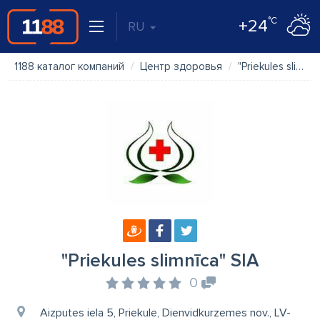
°C
+24
RU
1188 каталог компаний
Центр здоровья
"Priekules slimnīca" SIA
"Priekules slimnīca" SIA
0
Aizputes iela 5, Priekule, Dienvidkurzemes nov., LV-