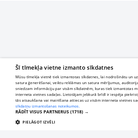
Šī tīmekļa vietne izmanto sīkdatnes
Mūsu tīmekļa vietnē tiek izmantotas sīkdatnes, lai nodrošinātu un u
satura ģenerēšanai, veiktu reklāmas un satura mērījumus, auditorij
sniedzam informāciju par visām sīkdatnēm, kuras tiek izmantotas mū
interneta vietnes sadaļas. Lietotājam jebkurā brīdī ir iespēja piekrist
tās atsaukšana vai mainīšana attiecas uz visām interneta vietnes s
sīkdatņu izmantošanas noteikumos.
RĀDĪT VISUS PARTNERUS
(1718) →
PIELĀGOT IZVĒLI
TEHNISKĀS/OBLIGĀTĀS
STATISTIKAS
M