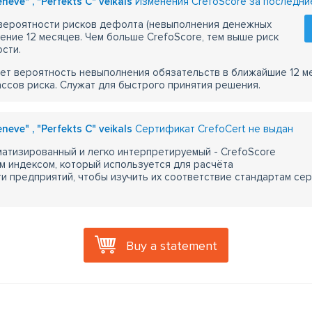
eve" , "Perfekts C" veikals
Изменения CrefoScore за последни
 вероятности рисков дефолта (невыполнения денежных
чение 12 месяцев. Чем больше CrefoScore, тем выше риск
сти.
ет вероятность невыполнения обязательств в ближайшие 12 м
ассов риска. Служат для быстрого принятия решения.
eve" , "Perfekts C" veikals
Сертификат CrefoCert не выдан
атизированный и легко интерпретируемый - CrefoScore
м индексом, который используется для расчёта
 предприятий, чтобы изучить их соответствие стандартам сер
Buy a statement