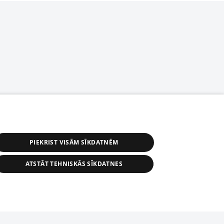
PIEKRIST VISĀM SĪKDATNĒM
ATSTĀT TEHNISKĀS SĪKDATNES