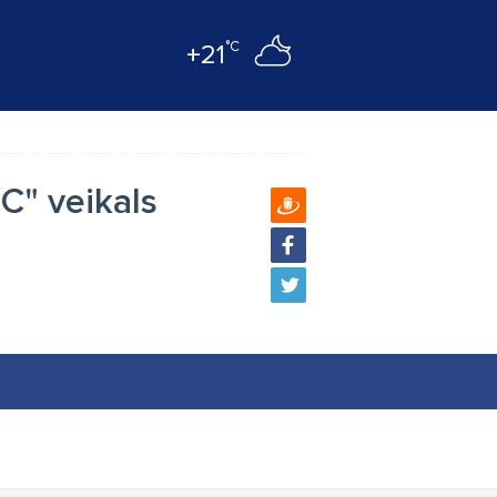
°C
+21
C" veikals