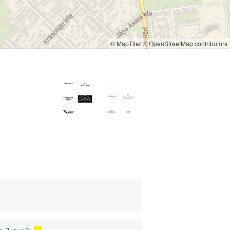
© MapTiler
© OpenStreetMap contributors