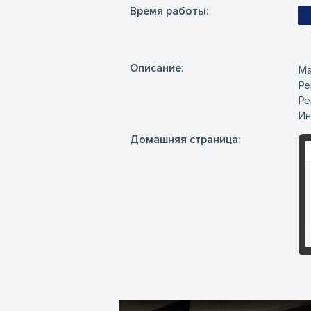
Время работы:
Oписание:
Ма
Ре
Ре
Ин
Домашняя страница: