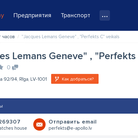
ay
Предприятия
Транспорт
т часов
''Jacques Lemans Geneve" , "Perfekts C" veikals
ues Lemans Geneve" , "Perfekts 
0
ela 92/94, Rīga, LV-1001
Как добраться?
ы
269307
Oтправить email
atches house
perfekts@e-apollo.lv