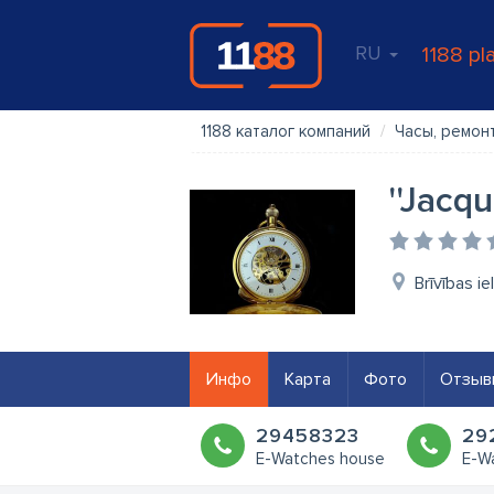
RU
1188 pl
1188 каталог компаний
Часы, ремон
''Jacq
Brīvības i
Инфо
Карта
Фото
Отзыв
29458323
29
E-Watches house
E-W