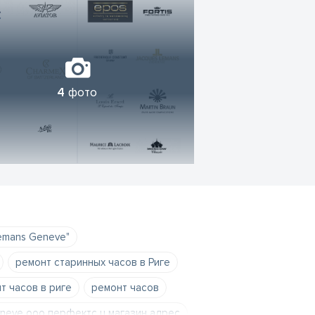
4
фото
emans Geneve"
ремонт старинных часов в Риге
т часов в риге
ремонт часов
eneve ооо перфектс ц магазин адрес