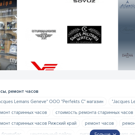
сы, ремонт часов
acques Lemans Geneve" ООО "Perfekts C" магазин
"Jacques L
монт старинных часов
стоимость ремонта старинных часов
монт старинных часов Рижский край
ремонт часов
ремон
. бривибас
центральный район
рига
jacques lemans g
Больше