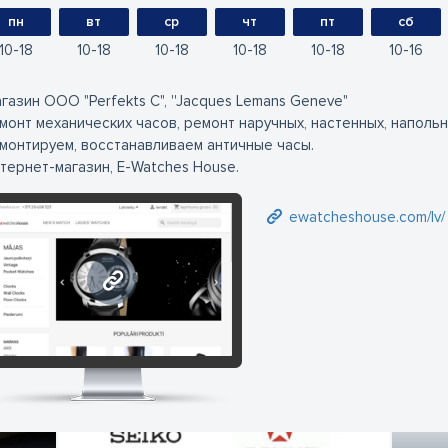
пн
вт
ср
чт
пт
сб
10
18
10
18
10
18
10
18
10
18
10
16
газин ООО "Perfekts C", ''Jacques Lemans Geneve"
монт механических часов, ремонт наручных, настенных, напольны
монтируем, восстанавливаем античные часы.
тернет-магазин, E-Watches House.
ewatcheshouse.com/lv/
ewatcheshouse.com