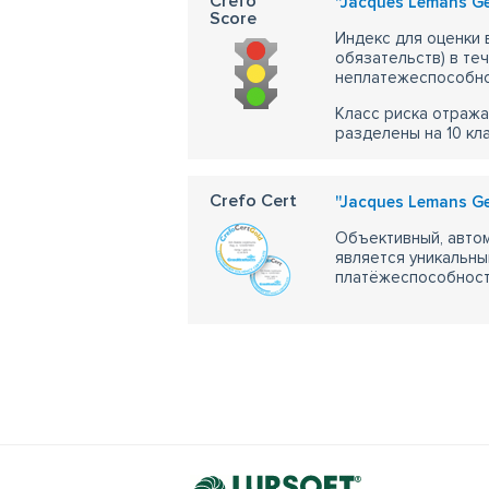
Crefo
''Jacques Lemans Gen
Score
Индекс для оценки
обязательств) в те
неплатежеспособно
Класс риска отража
разделены на 10 кл
Crefo Cert
''Jacques Lemans Gen
Объективный, автом
является уникальны
платёжеспособности