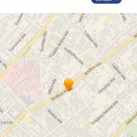
сы
shop
prestashop
Davosa
Epos
Fortis
Jacq
rtin Braun
Perrelet
Vostok Europe
Swiss Military
Stu
Watches house
интернет-магазин часов