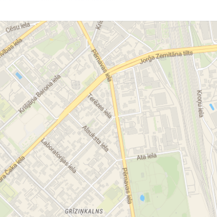
ues Lemans
Louis Erard
rmanskie
Seiko