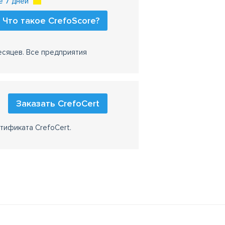
е 7 дней
Что такое CrefoScore?
есяцев. Все предприятия
Заказать CrefoCert
тификата CrefoCert.