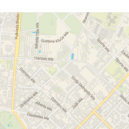
Ча
Ma
E-