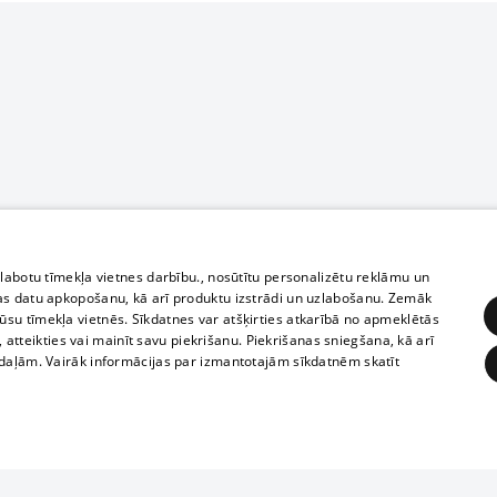
zlabotu tīmekļa vietnes darbību., nosūtītu personalizētu reklāmu un
as datu apkopošanu, kā arī produktu izstrādi un uzlabošanu. Zemāk
su tīmekļa vietnēs. Sīkdatnes var atšķirties atkarībā no apmeklētās
, atteikties vai mainīt savu piekrišanu. Piekrišanas sniegšana, kā arī
adaļām. Vairāk informācijas par izmantotajām sīkdatnēm skatīt
ĒRĶĒŠANA
FUNKCIONĀLĀS
NEKLASIFICĒTĀS