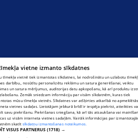
 tīmekļa vietne izmanto sīkdatnes
 tīmekļa vietnē tiek izmantotas sīkdatnes, lai nodrošinātu un uzlabotu tīmek
nes darbību., nosūtītu personalizētu reklāmu un satura ģenerēšanai, veiktu
āmas un satura mērījumus, auditorijas datu apkopošanu, kā arī produktu izst
zlabošanu. Zemāk sniedzam informāciju par visām sīkdatnēm, kuras tiek
ntotas mūsu tīmekļa vietnēs. Sīkdatnes var atšķirties atkarībā no apmeklētā
rneta vietnes sadaļas. Lietotājam jebkurā brīdī ir iespēja piekrist, atteikties va
īt savu piekrišanu. Piekrišanas sniegšana, kā arī tās atsaukšana vai mainīša
ecas uz visām interneta vietnes sadaļām. Vairāk informācijas par izmantotaj
atnēm skatīt
sīkdatņu izmantošanas noteikumos.
ĪT VISUS PARTNERUS
(1718) →