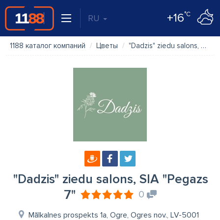
°C
+16
RU
1188 каталог компаний
Цветы
"Dadzis" ziedu salons, SIA "Pegazs 7"
"Dadzis" ziedu salons, SIA "Pegazs
7"
0
Mālkalnes prospekts 1a, Ogre, Ogres nov., LV-5001