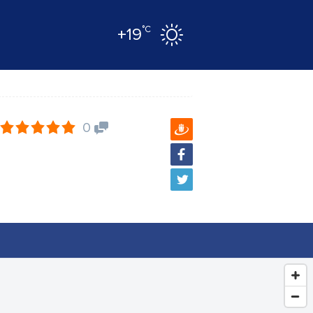
°C
+19
0