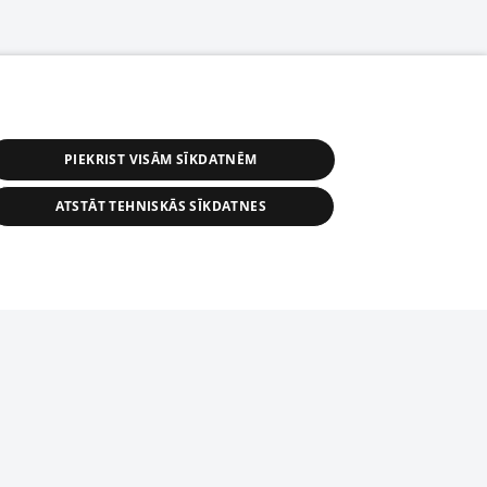
PIEKRIST VISĀM SĪKDATNĒM
ATSTĀT TEHNISKĀS SĪKDATNES
астичное распространение или
информации из баз данных 1188 в
строго запрещено. Также
tīmekļa vietne nevarēs pilnvērtīgi darboties un sniegt
автоматическое скачивание
Перепубликация любого материала,