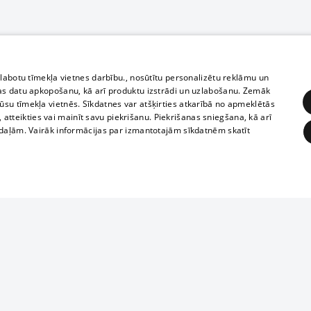
zlabotu tīmekļa vietnes darbību., nosūtītu personalizētu reklāmu un
as datu apkopošanu, kā arī produktu izstrādi un uzlabošanu. Zemāk
su tīmekļa vietnēs. Sīkdatnes var atšķirties atkarībā no apmeklētās
, atteikties vai mainīt savu piekrišanu. Piekrišanas sniegšana, kā arī
adaļām. Vairāk informācijas par izmantotajām sīkdatnēm skatīt
ĒRĶĒŠANA
FUNKCIONĀLĀS
NEKLASIFICĒTĀS
Полное или ч
obligātās
Statistikas
Mērķēšana
Funkcionālās
Neklasificētās
копирование 
любой форме 
eklēt un pārlūkot tīmekļa vietni un izmantot tās piedāvātās iespējas. Bez šīm sīkdatnēm 
запрещается 
иятия
В кинотеатрах
информации. 