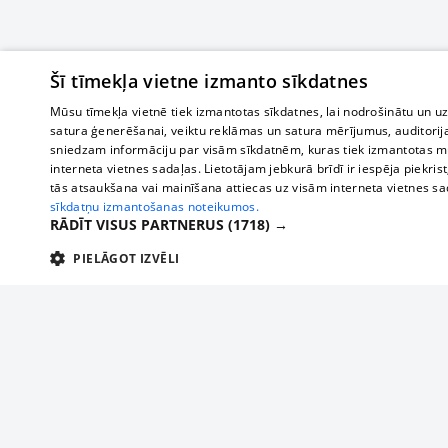
Šī tīmekļa vietne izmanto sīkdatnes
Mūsu tīmekļa vietnē tiek izmantotas sīkdatnes, lai nodrošinātu un u
satura ģenerēšanai, veiktu reklāmas un satura mērījumus, auditorij
sniedzam informāciju par visām sīkdatnēm, kuras tiek izmantotas mū
interneta vietnes sadaļas. Lietotājam jebkurā brīdī ir iespēja piekrist
tās atsaukšana vai mainīšana attiecas uz visām interneta vietnes s
sīkdatņu izmantošanas noteikumos.
RĀDĪT VISUS PARTNERUS
(1718) →
PIELĀGOT IZVĒLI
TEHNISKĀS/OBLIGĀTĀS
STATISTIKAS
M
Tehniskās/
Tehniskās/obligātās sīkdatnes nepieciešamas, lai lietotājs varētu brīvi apm
lietotājam nepieciešamo informāciju.
О нас
Предпр