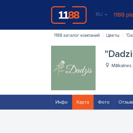
RU
1188 pl
1188 каталог компаний
Цветы
"Da
"Dadzi
Mālkalnes 
Инфо
Карта
Фото
Отзыв