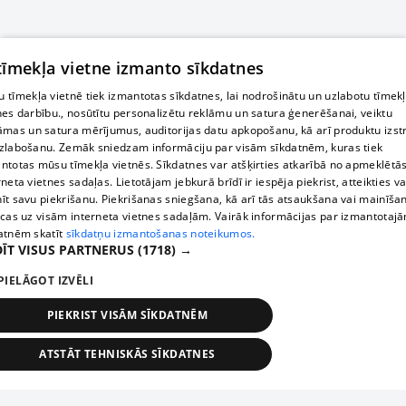
 tīmekļa vietne izmanto sīkdatnes
 tīmekļa vietnē tiek izmantotas sīkdatnes, lai nodrošinātu un uzlabotu tīmek
nes darbību., nosūtītu personalizētu reklāmu un satura ģenerēšanai, veiktu
āmas un satura mērījumus, auditorijas datu apkopošanu, kā arī produktu izst
zlabošanu. Zemāk sniedzam informāciju par visām sīkdatnēm, kuras tiek
ntotas mūsu tīmekļa vietnēs. Sīkdatnes var atšķirties atkarībā no apmeklētā
rneta vietnes sadaļas. Lietotājam jebkurā brīdī ir iespēja piekrist, atteikties va
īt savu piekrišanu. Piekrišanas sniegšana, kā arī tās atsaukšana vai mainīša
ecas uz visām interneta vietnes sadaļām. Vairāk informācijas par izmantotaj
atnēm skatīt
sīkdatņu izmantošanas noteikumos.
ĪT VISUS PARTNERUS
(1718) →
PIELĀGOT IZVĒLI
PIEKRIST VISĀM SĪKDATNĒM
ATSTĀT TEHNISKĀS SĪKDATNES
TEHNISKĀS/OBLIGĀTĀS
STATISTIKAS
MĒRĶĒŠANA