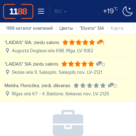
°C
+19
RU
1188 каталог компаний
Цветы
"Elizete" SIA
Карта
"LAIDAS" SIA, ziedu salons
1
Augusta Deglava iela 69B, Rīga, LV-1082
"LAIDAS" SIA ziedu salons
0
Skolas iela 9, Salaspils, Salaspils nov., LV-2121
Meldra, Floristika, ziedi, dāvanas
0
Rīgas iela 67 - 4, Baldone, Ķekavas nov., LV-2125