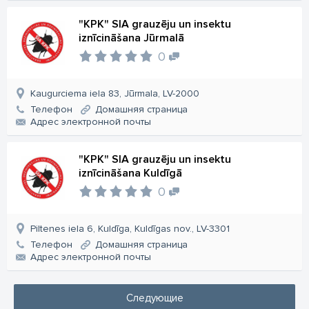
"KPK" SIA grauzēju un insektu
iznīcināšana Jūrmalā
0
Kaugurciema iela 83, Jūrmala, LV-2000
Телефон
Домашняя страница
Aдрес электронной почты
"KPK" SIA grauzēju un insektu
iznīcināšana Kuldīgā
0
Piltenes iela 6, Kuldīga, Kuldīgas nov., LV-3301
Телефон
Домашняя страница
Aдрес электронной почты
Следующие