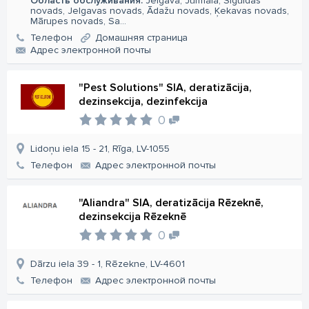
Область обслуживания:
Jelgava, Jūrmala, Siguldas
novads, Jelgavas novads, Ādažu novads, Ķekavas novads,
Mārupes novads, Sa...
Телефон
Домашняя страница
Aдрес электронной почты
"Pest Solutions" SIA, deratizācija,
dezinsekcija, dezinfekcija
0
Lidoņu iela 15 - 21, Rīga, LV-1055
Телефон
Aдрес электронной почты
"Aliandra" SIA, deratizācija Rēzeknē,
dezinsekcija Rēzeknē
0
Dārzu iela 39 - 1, Rēzekne, LV-4601
Телефон
Aдрес электронной почты