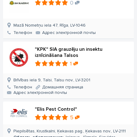
0
Mazā Nometņu iela 47, Rīga, LV-1046
Телефон
Aдрес электронной почты
"KPK" SIA grauzēju un insektu
iznīcināšana Talsos
1
Brīvības iela 9, Talsi, Talsu nov., LV-3201
Телефон
Домашняя страница
Aдрес электронной почты
"Elis Pest Control"
5
Piepilsētas, Krustkalni, Ķekavas pag., Ķekavas nov., LV-2111