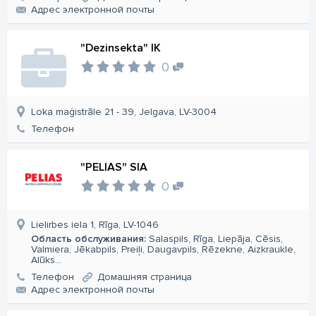
Aдрес электронной почты
"Dezinsekta" IK
0
Loka maģistrāle 21 - 39, Jelgava, LV-3004
Телефон
"PELIAS" SIA
0
Lielirbes iela 1, Rīga, LV-1046
Область обслуживания:
Salaspils, Rīga, Liepāja, Cēsis,
Valmiera, Jēkabpils, Preiļi, Daugavpils, Rēzekne, Aizkraukle,
Alūks...
Телефон
Домашняя страница
Aдрес электронной почты