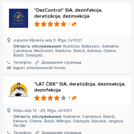
"DezControl" SIA, dezinfekcija,
deratizācija, dezinsekcija
1
Jukuma Vācieša iela 3, Rīga, LV-1021
Область обслуживания:
Rumbula, Baltezers, Garkalne,
Carnikava, Mežciems, Baldone, Baloži, Ķekava, Olaine,
Ādaži, Salaspils...
Телефон
Домашняя страница
Aдрес электронной почты
"LAT ČIEK" SIA, deratizācija, dezinsekcija,
dezinfekcija
1
Višķu iela 13 - 29, Rīga, LV-1057
Область обслуживания:
Garkalne, Carnikava, Baloži,
Ķekava, Olaine, Ādaži, Mārupe, Salaspils, Bauska, Jelgava,
Vecāķi
Телефон
Домашняя страница