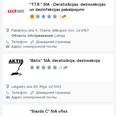
"T.T.R." SIA - Deratizācijas, dezinsekcijas
un dezinfekcijas pakalpojumi
1
Pakalniņu iela 4, Tīraine, Mārupes nov., LV-2167
Область обслуживания:
Latvija
Телефон
Домашняя страница
Aдрес электронной почты
"Aktis" SIA, deratizācija, dezinsekcija
0
Latgales iela 65, Rīga, LV-1003
Телефон
Домашняя страница
Aдрес электронной почты
"Slazds C" SIA ofiss