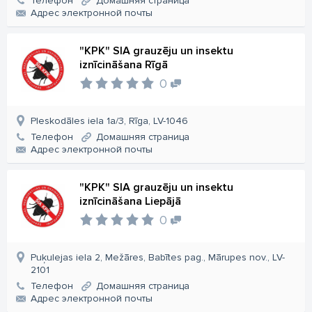
Телефон
Домашняя страница
Aдрес электронной почты
"KPK" SIA grauzēju un insektu
iznīcināšana Rīgā
0
Pleskodāles iela 1a/3, Rīga, LV-1046
Телефон
Домашняя страница
Aдрес электронной почты
"KPK" SIA grauzēju un insektu
iznīcināšana Liepājā
0
Puķulejas iela 2, Mežāres, Babītes pag., Mārupes nov., LV-
2101
Телефон
Домашняя страница
Aдрес электронной почты