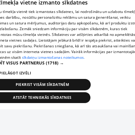
 tīmekļa vietne izmanto sīkdatnes
 tīmekļa vietnē tiek izmantotas sīkdatnes, lai nodrošinātu un uzlabotu tīmek
nes darbību., nosūtītu personalizētu reklāmu un satura ģenerēšanai, veiktu
āmas un satura mērījumus, auditorijas datu apkopošanu, kā arī produktu izst
zlabošanu. Zemāk sniedzam informāciju par visām sīkdatnēm, kuras tiek
ntotas mūsu tīmekļa vietnēs. Sīkdatnes var atšķirties atkarībā no apmeklētā
rneta vietnes sadaļas. Lietotājam jebkurā brīdī ir iespēja piekrist, atteikties va
īt savu piekrišanu. Piekrišanas sniegšana, kā arī tās atsaukšana vai mainīša
ecas uz visām interneta vietnes sadaļām. Vairāk informācijas par izmantotaj
atnēm skatīt
sīkdatņu izmantošanas noteikumos.
ĪT VISUS PARTNERUS
(1718) →
PIELĀGOT IZVĒLI
PIEKRIST VISĀM SĪKDATNĒM
ATSTĀT TEHNISKĀS SĪKDATNES
TEHNISKĀS/OBLIGĀTĀS
STATISTIKAS
MĒRĶĒŠANA
FUNKCIONĀLĀS
NEKLASIFICĒTĀS