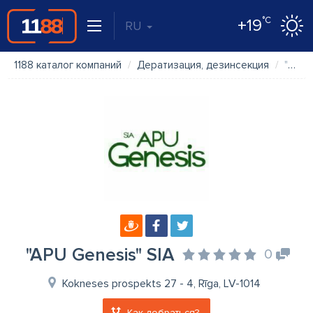
°C
+19
RU
1188 каталог компаний
Дератизация, дезинсекция
"APU Genesis" SIA
"APU Genesis" SIA
0
Kokneses prospekts 27 - 4, Rīga, LV-1014
Как добраться?