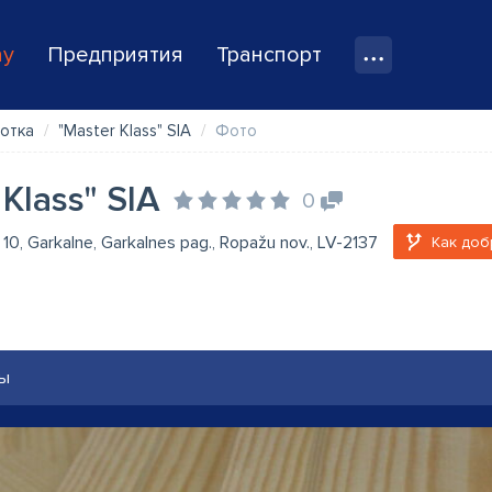
ay
Предприятия
Транспорт
отка
"Master Klass" SIA
Фото
 Klass" SIA
0
la 10, Garkalne, Garkalnes pag., Ropažu nov., LV-2137
Как доб
ы