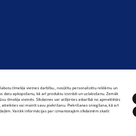
zlabotu tīmekļa vietnes darbību., nosūtītu personalizētu reklāmu un
as datu apkopošanu, kā arī produktu izstrādi un uzlabošanu. Zemāk
su tīmekļa vietnēs. Sīkdatnes var atšķirties atkarībā no apmeklētās
, atteikties vai mainīt savu piekrišanu. Piekrišanas sniegšana, kā arī
adaļām. Vairāk informācijas par izmantotajām sīkdatnēm skatīt