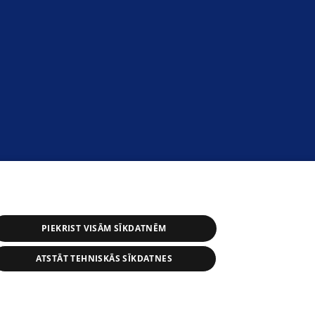
PIEKRIST VISĀM SĪKDATNĒM
ATSTĀT TEHNISKĀS SĪKDATNES