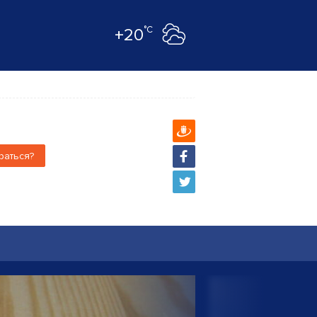
°C
+20
раться?