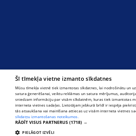
Šī tīmekļa vietne izmanto sīkdatnes
Mūsu tīmekļa vietnē tiek izmantotas sīkdatnes, lai nodrošinātu un u
satura ģenerēšanai, veiktu reklāmas un satura mērījumus, auditorij
sniedzam informāciju par visām sīkdatnēm, kuras tiek izmantotas mū
interneta vietnes sadaļas. Lietotājam jebkurā brīdī ir iespēja piekrist
tās atsaukšana vai mainīšana attiecas uz visām interneta vietnes s
sīkdatņu izmantošanas noteikumos.
RĀDĪT VISUS PARTNERUS
(1718) →
PIELĀGOT IZVĒLI