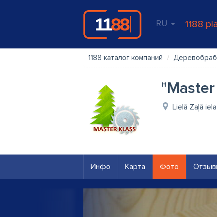
RU
1188 pl
1188 каталог компаний
Деревобраб
"Master
Lielā Zaļā ie
Инфо
Карта
Фото
Отзыв