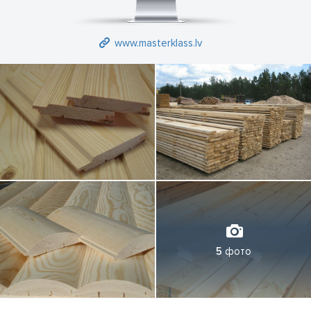
www.masterklass.lv
5
фото