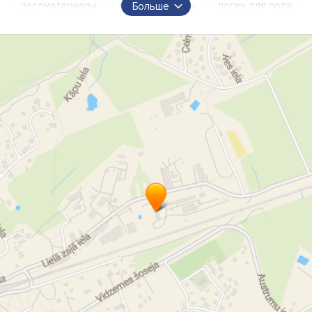
лесоматериалы
пиломатериалы
доски для пола
Больше
доски террасы
доски для забора
лесопилка Garkalne
торговля отделочными досками
оптовая торговля
продажа
пиломатериалы
лесоматериалы
доски
бруски
рейки
дюймовые доски
нестандартный размер
лесоразработка
закупка лесоматериалов
круглые деревья
круглые деревья
бревна
пиловочные бревна
купля пиловочных бревен
деревообработка
строгание
импрегнирование
удлинение
импрегентные деревья
тары
хорошие цены
качественно
сушка древесины
калибровка
щепа
стружка