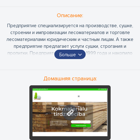
Oписание:
Предприятие специализируется на производстве, сушке,
строении и импровизации лесоматериалов и торговле
лесоматериалами юридическим и частным лицам. А также
предприятие предлагает услуги сушки, строгания и
пропитки. Предприятие работает с 1999 года и накопило
Больше
достаточный опыт в производстве лесоматериалов
Домашняя страница:
www.masterklass.lv