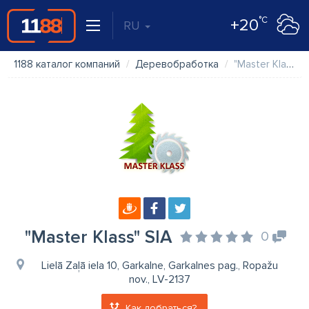
°C
+20
RU
1188 каталог компаний
Деревобработка
"Master Klass" SIA
"Master Klass" SIA
0
Lielā Zaļā iela 10, Garkalne, Garkalnes pag., Ropažu
nov., LV-2137
Как добраться?