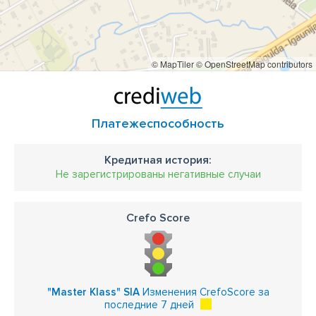
строганные доски
сушеные доски
импрегнированные доски для пола для террас
© MapTiler
© OpenStreetMap contributors
террасы
обшивки
забор
строительные материалы
отделочные материалы
свежеспиленные
сушеный
строганный
Платежеспособность
древесные побочные продукты переработки
Кредитная история:
стружки
отделочные доски
доска
отделки
Не зарегистрированы негативные случаи
свежепиленные лесоматериалы
Crefo Score
калиброванные пиломатериалы
строганные пиломатериалы
вагонка
Блок-хаус
сортировка
"Master Klass" SIA
Изменения CrefoScore за
последние 7 дней