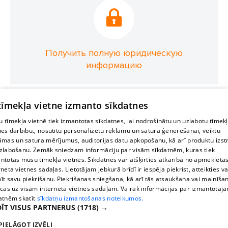
Получить полную юридическую
информацию
 tīmekļa vietne izmanto sīkdatnes
 tīmekļa vietnē tiek izmantotas sīkdatnes, lai nodrošinātu un uzlabotu tīmek
nes darbību., nosūtītu personalizētu reklāmu un satura ģenerēšanai, veiktu
āmas un satura mērījumus, auditorijas datu apkopošanu, kā arī produktu izst
zlabošanu. Zemāk sniedzam informāciju par visām sīkdatnēm, kuras tiek
ntotas mūsu tīmekļa vietnēs. Sīkdatnes var atšķirties atkarībā no apmeklētā
rneta vietnes sadaļas. Lietotājam jebkurā brīdī ir iespēja piekrist, atteikties va
īt savu piekrišanu. Piekrišanas sniegšana, kā arī tās atsaukšana vai mainīša
ecas uz visām interneta vietnes sadaļām. Vairāk informācijas par izmantotaj
atnēm skatīt
sīkdatņu izmantošanas noteikumos.
ĪT VISUS PARTNERUS
(1718) →
PIELĀGOT IZVĒLI