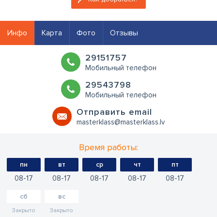
Инфо
Карта
Фото
Отзывы
29151757
Мобильный телефон
29543798
Мобильный телефон
Oтправить email
masterklass@masterklass.lv
Время работы:
пн
вт
ср
чт
пт
08
17
08
17
08
17
08
17
08
17
сб
вс
Закрыто
Закрыто