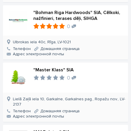
"Bohman Riga Hardwoods" SIA, Cēlkoki,
nažfinieri, terases dēļi, SIHGA
0
Ulbrokas iela 40c, Rīga, LV-1021
Телефон
Домашняя страница
Aдрес электронной почты
"Master Klass" SIA
0
Lielā Zaļā iela 10, Garkalne, Garkalnes pag., Ropažu nov., LV-
2137
Телефон
Домашняя страница
Aдрес электронной почты