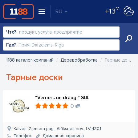
°C
+13
RU
Что?
Где?
1188 каталог компаний
Деревобработка
Тарные доски
Тарные доски
"Verners un draugi" SIA
0
Kalveri, Ziemera pag., Alūksnes nov., LV-4301
Телефон
Домашняя страница