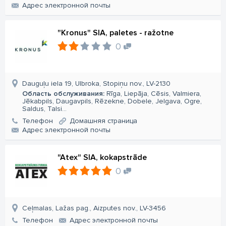
Aдрес электронной почты
"Kronus" SIA, paletes - ražotne
0
Dauguļu iela 19, Ulbroka, Stopiņu nov., LV-2130
Область обслуживания:
Rīga, Liepāja, Cēsis, Valmiera,
Jēkabpils, Daugavpils, Rēzekne, Dobele, Jelgava, Ogre,
Saldus, Talsi...
Телефон
Домашняя страница
Aдрес электронной почты
"Atex" SIA, kokapstrāde
0
Ceļmalas, Lažas pag., Aizputes nov., LV-3456
Телефон
Aдрес электронной почты