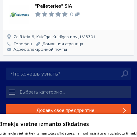
"Palleteries" SIA
0
Zaļā iela 6, Kuldīga, Kuldīgas nov., LV-3301
Телефон
Домашняя страница
Aдрес электронной почты
Добавь свое предприятие
 tīmekļa vietne izmanto sīkdatnes
Если твоего предприятия нет в нашей базе данных,
заполни простую форму .
 tīmekļa vietnē tiek izmantotas sīkdatnes, lai nodrošinātu un uzlabotu tīmek