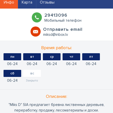
Инфо
Карта
Отзывы
29413096
Мобильный телефон
Oтправить email
miksd@inbox.lv
Время работы:
пн
вт
ср
чт
пт
06
24
06
24
06
24
06
24
06
24
сб
вс
06
24
Закрыто
Oписание:
"Miks D" SIA предлагает бревна лиственных деревьев,
переработку, продажу, лесоматериалы и доски.