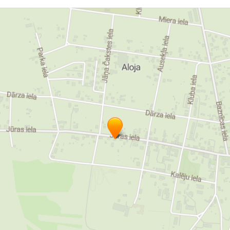
Лесоматериалы. Доски тары
доски тары
закупка пиловочных бревен
закупка черноольховых пиловочников
производство досок тары
производство досок тары
пиломатериалы без сучьев
гатер в Алое
гатер в Алойском крае
деревообработка