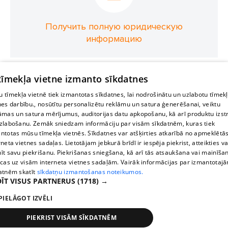
Получить полную юридическую
информацию
 tīmekļa vietne izmanto sīkdatnes
 tīmekļa vietnē tiek izmantotas sīkdatnes, lai nodrošinātu un uzlabotu tīmek
nes darbību., nosūtītu personalizētu reklāmu un satura ģenerēšanai, veiktu
āmas un satura mērījumus, auditorijas datu apkopošanu, kā arī produktu izst
zlabošanu. Zemāk sniedzam informāciju par visām sīkdatnēm, kuras tiek
ntotas mūsu tīmekļa vietnēs. Sīkdatnes var atšķirties atkarībā no apmeklētā
rneta vietnes sadaļas. Lietotājam jebkurā brīdī ir iespēja piekrist, atteikties va
īt savu piekrišanu. Piekrišanas sniegšana, kā arī tās atsaukšana vai mainīša
ecas uz visām interneta vietnes sadaļām. Vairāk informācijas par izmantotaj
atnēm skatīt
sīkdatņu izmantošanas noteikumos.
ĪT VISUS PARTNERUS
(1718) →
PIELĀGOT IZVĒLI
PIEKRIST VISĀM SĪKDATNĒM