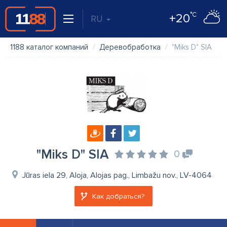
°C
+20
RU
1188 каталог компаний
Деревобработка
"Miks D" SIA
"Miks D" SIA
0
Jūras iela 29, Aloja, Alojas pag., Limbažu nov., LV-4064
Как добраться?