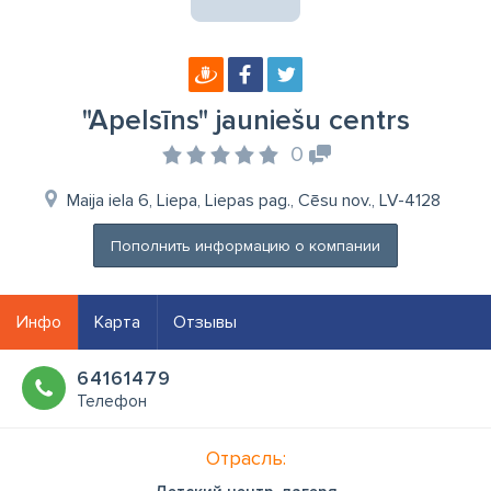
"Apelsīns" jauniešu centrs
0
Maija iela 6, Liepa, Liepas pag., Cēsu nov., LV-4128
Пополнить информацию о компании
Инфо
Карта
Отзывы
64161479
Телефон
Отрасль: