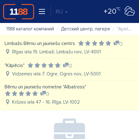
°C
+20
RU
1188 каталог компаний
Детский центр, лагеря
"Apelsīns" jauniešu centrs
Limbažu Bērnu un jauniešu centrs
0
Rīgas iela 19, Limbaži, Limbažu nov., LV-4001
"Kāpēcis"
0
Vidzemes iela 7, Ogre, Ogres nov., LV-5001
Bērnu un jauniešu nometne "Albatross"
0
Krūzes iela 47 - 16, Rīga, LV-1002