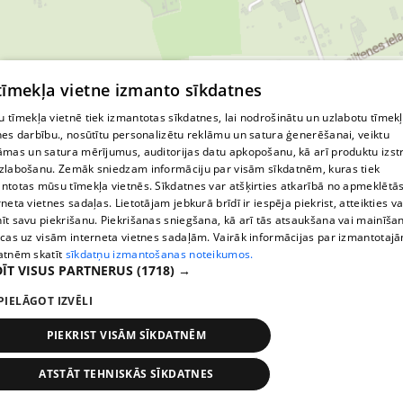
© MapTiler
© OpenStreetMap contributors
 tīmekļa vietne izmanto sīkdatnes
 tīmekļa vietnē tiek izmantotas sīkdatnes, lai nodrošinātu un uzlabotu tīmek
nes darbību., nosūtītu personalizētu reklāmu un satura ģenerēšanai, veiktu
āmas un satura mērījumus, auditorijas datu apkopošanu, kā arī produktu izst
zlabošanu. Zemāk sniedzam informāciju par visām sīkdatnēm, kuras tiek
ntotas mūsu tīmekļa vietnēs. Sīkdatnes var atšķirties atkarībā no apmeklētā
rneta vietnes sadaļas. Lietotājam jebkurā brīdī ir iespēja piekrist, atteikties va
īt savu piekrišanu. Piekrišanas sniegšana, kā arī tās atsaukšana vai mainīša
ecas uz visām interneta vietnes sadaļām. Vairāk informācijas par izmantotaj
atnēm skatīt
sīkdatņu izmantošanas noteikumos.
ĪT VISUS PARTNERUS
(1718) →
PIELĀGOT IZVĒLI
PIEKRIST VISĀM SĪKDATNĒM
ATSTĀT TEHNISKĀS SĪKDATNES